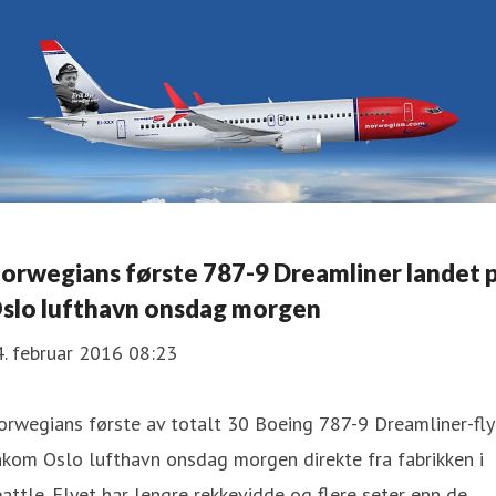
orwegians første 787-9 Dreamliner landet 
slo lufthavn onsdag morgen
. februar 2016 08:23
rwegians første av totalt 30 Boeing 787-9 Dreamliner-fly
kom Oslo lufthavn onsdag morgen direkte fra fabrikken i
attle. Flyet har lengre rekkevidde og flere seter enn de