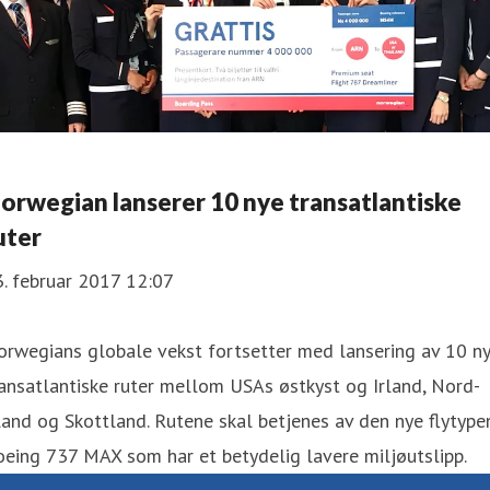
orwegian lanserer 10 nye transatlantiske
uter
. februar 2017 12:07
orwegians globale vekst fortsetter med lansering av 10 n
ansatlantiske ruter mellom USAs østkyst og Irland, Nord-
land og Skottland. Rutene skal betjenes av den nye flytype
eing 737 MAX som har et betydelig lavere miljøutslipp.