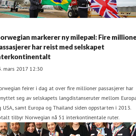
orwegian markerer ny milepæl: Fire million
assasjerer har reist med selskapet
nterkontinentalt
5. mars 2017 12:30
rwegian feirer i dag at over fire millioner passasjerer har
enyttet seg av selskapets langdistanseruter mellom Europ
 USA, samt Europa og Thailand siden oppstarten i 2013.
talt tilbyr Norwegian nå 51 interkontinentale ruter.