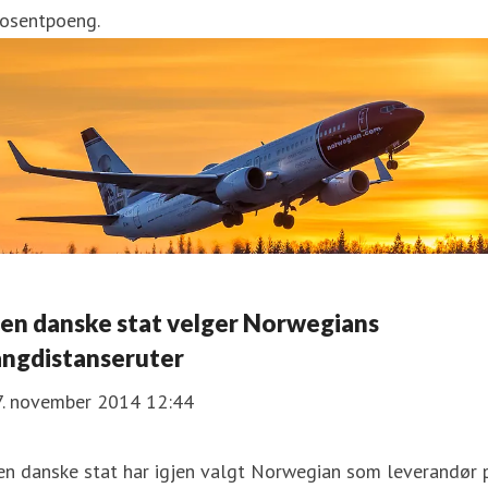
rosentpoeng.
en danske stat velger Norwegians
angdistanseruter
7. november 2014 12:44
en danske stat har igjen valgt Norwegian som leverandør 