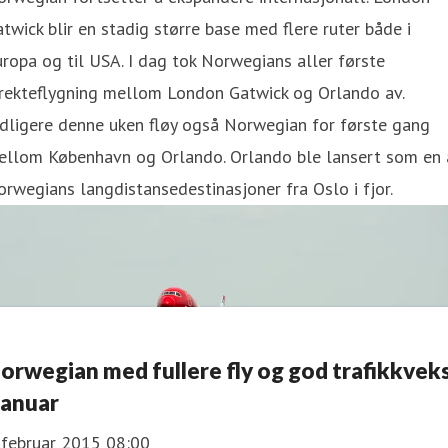
twick blir en stadig større base med flere ruter både i
ropa og til USA. I dag tok Norwegians aller første
irekteflygning mellom London Gatwick og Orlando av.
dligere denne uken fløy også Norwegian for første gang
ellom København og Orlando. Orlando ble lansert som en 
rwegians langdistansedestinasjoner fra Oslo i fjor.
orwegian med fullere fly og god trafikkvek
 januar
 februar 2015 08:00