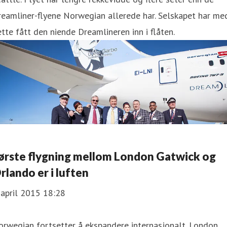
eamliner-flyene Norwegian allerede har. Selskapet har me
tte fått den niende Dreamlineren inn i flåten.
Første flygning mellom London Gatwick og
rlando er i luften
 april 2015 18:28
rwegian fortsetter å ekspandere internasjonalt. London