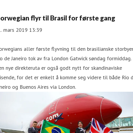
orwegian flyr til Brasil for første gang
1. mars 2019 13:39
rwegians aller første flyvning til den brasilianske storbye
o de Janeiro tok av fra London Gatwick søndag formiddag.
n nye direkteruta er også godt nytt for skandinaviske
isende, for det er enkelt å komme seg videre til både Rio 
neiro og Buenos Aires via London.