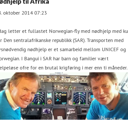
ødhjelp til Afrika
8. oktober 2014 07:23
dag letter et fullastet Norwegian-fly med nødhjelp med ku
r Den sentralafrikanske republikk (SAR). Transporten med
ivsnødvendig nødhjelp er et samarbeid mellom UNICEF og
rwegian. I Bangui i SAR har barn og familier vært
elpeløse ofre for en brutal krigføring i mer enn ti måneder.