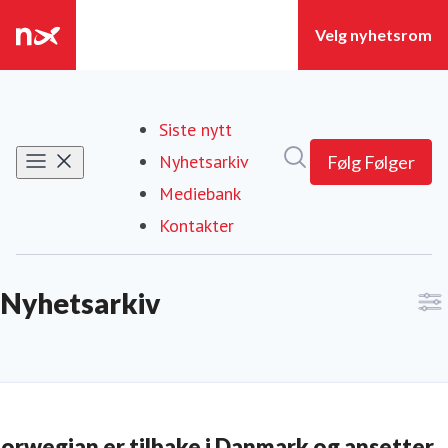
Siste nytt
Søk i nyhetsrom
Nyhetsarkiv
Følg
Følger
Mediebank
Kontakter
Nyhetsarkiv
orwegian er tilbake i Danmark og ansetter