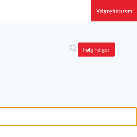
Søk i nyhetsrom
(current)
Følg
Følger