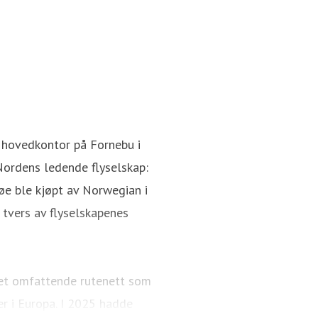
 hovedkontor på Fornebu i
Nordens ledende flyselskap:
øe ble kjøpt av Norwegian i
tvers av flyselskapenes
 et omfattende rutenett som
er i Europa. I 2025 hadde