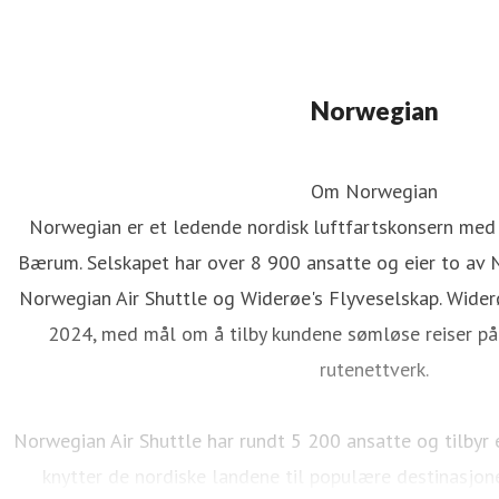
Norwegian
Om Norwegian
Norwegian er et ledende nordisk luftfartskonsern med
Bærum. Selskapet har over 8 900 ansatte og eier to av 
Norwegian Air Shuttle og Widerøe's Flyveselskap. Wider
2024, med mål om å tilby kundene sømløse reiser på 
rutenettverk.
Norwegian Air Shuttle har rundt 5 200 ansatte og tilbyr
knytter de nordiske landene til populære destinasjon