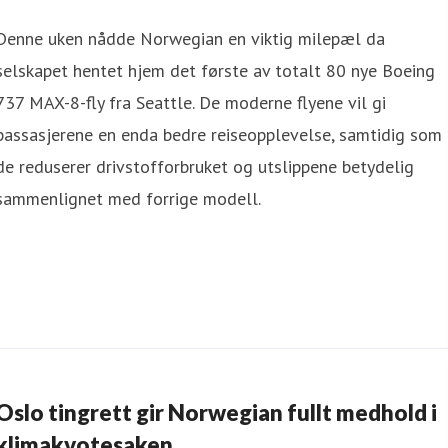
Denne uken nådde Norwegian en viktig milepæl da
selskapet hentet hjem det første av totalt 80 nye Boeing
737 MAX-8-fly fra Seattle. De moderne flyene vil gi
passasjerene en enda bedre reiseopplevelse, samtidig som
de reduserer drivstofforbruket og utslippene betydelig
sammenlignet med forrige modell.
Oslo tingrett gir Norwegian fullt medhold i
klimakvotesaken