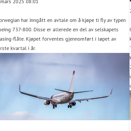
. mars 2025 08:01
rwegian har inngått en avtale om å kjøpe ti fly av typen
eing 737-800. Disse er allerede en del av selskapets
asing-flåte. Kjøpet forventes gjennomført i løpet av
rste kvartal i år.