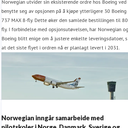
Norwegian utvider sin eksisterende ordre hos Boeing ved
benytte seg av opsjonen på å kjøpe ytterligere 30 Boeing
737 MAX 8-fly. Dette øker den samlede bestillingen til 80
fly. I forbindelse med opsjonsutøvelsen, har Norwegian o
Boeing blitt enige om å justere enkelte leveringsdatoer, s
at det siste flyet i ordren nå er planlagt levert i 2031.
Norwegian inngår samarbeide med
pilotskoler i Norge, Danmark, Sverige og