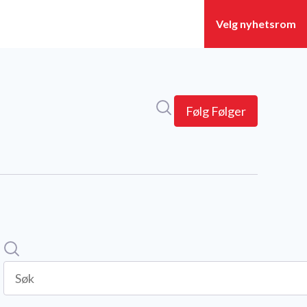
Søk i nyhetsrom
Følg
Følger
Søk
Søk