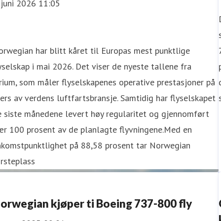
 juni 2026 11:05
rwegian har blitt kåret til Europas mest punktlige
yselskap i mai 2026. Det viser de nyeste tallene fra
rium, som måler flyselskapenes operative prestasjoner på
ers av verdens luftfartsbransje. Samtidig har flyselskapet
 siste månedene levert høy regularitet og gjennomført
ær 100 prosent av de planlagte flyvningene.Med en
nkomstpunktlighet på 88,58 prosent tar Norwegian
rsteplass
orwegian kjøper ti Boeing 737-800 fly