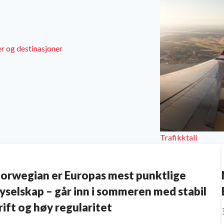
r og destinasjoner
Trafikktall
orwegian er Europas mest punktlige
lyselskap – går inn i sommeren med stabil
rift og høy regularitet