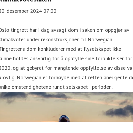
20. desember 2024 07:00
Oslo tingrett har i dag avsagt dom i saken om oppgjør av
klimakvoter under rekonstruksjonen til Norwegian.
Tingrettens dom konkluderer med at flyselskapet ikke
kunne holdes ansvarlig for å oppfylle sine forpliktelser for
2020, og at gebyret for manglende oppfyllelse av disse va
ulovlig. Norwegian er fornøyde med at retten anerkjente d
unike omstendighetene rundt selskapet i perioden.