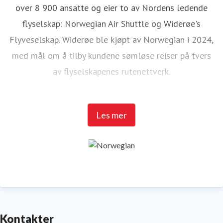
over 8 900 ansatte og eier to av Nordens ledende
flyselskap: Norwegian Air Shuttle og Widerøe's
Flyveselskap. Widerøe ble kjøpt av Norwegian i 2024,
med mål om å tilby kundene sømløse reiser på tvers
av flyselskapenes rutenettverk.
Norwegian Air Shuttle har rundt 5 200 ansatte og
Les mer
tilbyr et omfattende rutenett som knytter de nordiske
landene til populære destinasjoner i Europa. I 2025
hadde Norwegian over 23 millioner passasjerer og en
flåte på 95 Boeing 737-800 og 737 MAX 8-fly.
Widerøe's Flyveselskap er Norges eldste flyselskap,
og sammen med Widerøe Ground Handling har
Kontakter