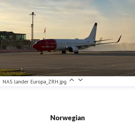
bærekraftige valget for passasjerene og bidra til
grønn omstilling av luftfarten.
Følg Norwegian på
Facebook
,
X
,
Instagram
,
LinkedIn
og
YouTube
.
NAS lander Europa_ZRH.jpg
Norwegian