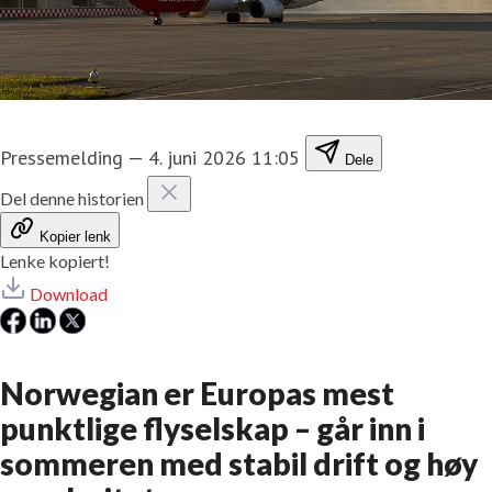
Pressemelding
—
4. juni 2026 11:05
Dele
Del denne historien
Kopier lenk
Lenke kopiert!
Download
Norwegian er Europas mest
punktlige flyselskap – går inn i
sommeren med stabil drift og høy