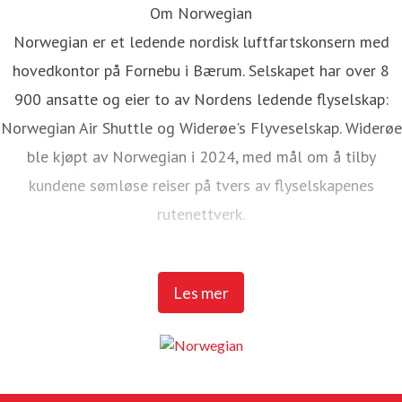
Om Norwegian
Norwegian er et ledende nordisk luftfartskonsern med
hovedkontor på Fornebu i Bærum. Selskapet har over 8
900 ansatte og eier to av Nordens ledende flyselskap:
Norwegian Air Shuttle og Widerøe's Flyveselskap. Widerøe
ble kjøpt av Norwegian i 2024, med mål om å tilby
kundene sømløse reiser på tvers av flyselskapenes
rutenettverk.
Norwegian Air Shuttle har rundt 5 200 ansatte og tilbyr et
Les mer
omfattende rutenett som knytter de nordiske landene til
populære destinasjoner i Europa. I 2025 hadde Norwegian
over 23 millioner passasjerer og en flåte på 95 Boeing
737-800 og 737 MAX 8-fly.