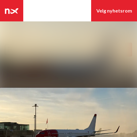
Siste nytt
Søk i nyhetsrom
Nyhetsarkiv
Følg
Følger
Mediebank
Kontakter