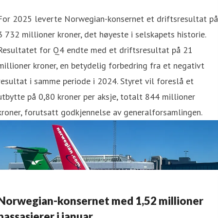
For 2025 leverte Norwegian-konsernet et driftsresultat på
3 732 millioner kroner, det høyeste i selskapets historie.
Resultatet for Q4 endte med et driftsresultat på 21
millioner kroner, en betydelig forbedring fra et negativt
resultat i samme periode i 2024. Styret vil foreslå et
utbytte på 0,80 kroner per aksje, totalt 844 millioner
kroner, forutsatt godkjennelse av generalforsamlingen.
Norwegian-konsernet med 1,52 millioner
passasjerer i januar