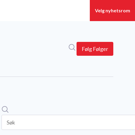
Søk i nyhetsrom
Følg
Følger
Søk
Søk