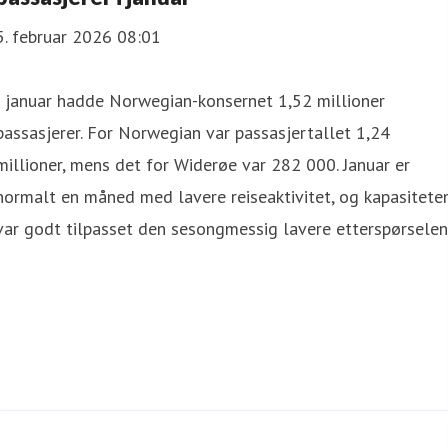
5. februar 2026 08:01
I januar hadde Norwegian-konsernet 1,52 millioner
passasjerer. For Norwegian var passasjertallet 1,24
millioner, mens det for Widerøe var 282 000. Januar er
normalt en måned med lavere reiseaktivitet, og kapasitete
var godt tilpasset den sesongmessig lavere etterspørselen