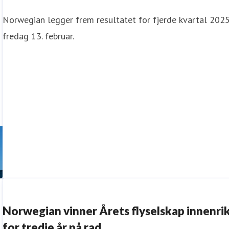
Norwegian legger frem resultatet for fjerde kvartal 202
fredag 13. februar.
Norwegian vinner Årets flyselskap innenri
for tredje år på rad