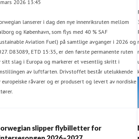
. mars 2026 13:45
rwegian lanserer i dag den nye innenriksruten mellom
alborg og København, som flys med 40 % SAF
ustainable Aviation Fuel) på samtlige avganger i 2026 og
027. D83089, ETD 15:35, er den første permanente ruten
 sitt slag i Europa og markerer et vesentlig skritt i
stillingen av luftfarten. Drivstoffet består utelukkende
 europeiske råvarer og er produsert og levert av nordiske
tører.
orwegian slipper flybilletter for
intersesongen 2026–2027