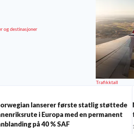
r og destinasjoner
Trafikktall
orwegian lanserer første statlig støttede
nnenriksrute i Europa med en permanent
nnblanding på 40 % SAF