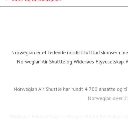
Norwegian er et ledende nordisk luftfartskonsern me
Norwegian Air Shuttle og Widerøes Flyveselskap. W
Norwegian Air Shuttle har rundt 4 700 ansatte og ti
Norwegian over 22
Widerøes Flyveselskap er Norges eldste flyselskap og
anbudsruter i tillegg til sitt eget kommersielle nett