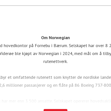
Om Norwegian
d hovedkontor på Fornebu i Bærum. Selskapet har over 8 2
iderøe ble kjøpt av Norwegian i 2024, med mål om å tilby
rutenettverk.
lbyr et omfattende rutenett som knytter de nordiske lande
,6 millioner passasjerer og en flåte på 86 Boeing 737-800
 har mer enn 3 500 ansatte. Selskapet opererer hovedsaklig
verk. I 2024 hadde Widerøe 3,8 millioner passasjerer og en