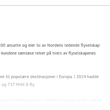
00 ansatte og eier to av Nordens ledende flyselskap:
 kundene sømløse reiser på tvers av flyselskapenes
ne til populære destinasjoner i Europa. I 2024 hadde
 og 737 MAX 8-fly.
 kortbaneflyplassene i Distrikts-Norge, og flyr mange
 flåte på 49 fly: 46 Bombardier Dash-8- og tre Embraer