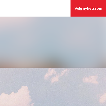
Søk i nyhetsrom
Følg
Følger