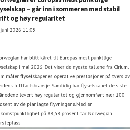
lyselskap – går inn i sommeren med stabil
rift og høy regularitet
 juni 2026 11:05
rwegian har blitt kåret til Europas mest punktlige
yselskap i mai 2026. Det viser de nyeste tallene fra Cirium,
m måler flyselskapenes operative prestasjoner på tvers av
rdens luftfartsbransje. Samtidig har flyselskapet de siste
ånedene levert høy regularitet og gjennomført nær 100
osent av de planlagte flyvningene.Med en
nkomstpunktlighet på 88,58 prosent tar Norwegian
rsteplass