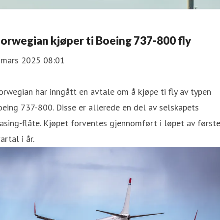
orwegian kjøper ti Boeing 737-800 fly
. mars 2025 08:01
rwegian har inngått en avtale om å kjøpe ti fly av typen
eing 737-800. Disse er allerede en del av selskapets
asing-flåte. Kjøpet forventes gjennomført i løpet av først
artal i år.