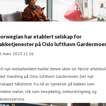
orwegian har etablert selskap for
akketjenester på Oslo lufthavn Gardermoe
4. mars 2023 11:16
50 nye medarbeidere hadde denne uken sin første arbeidsd
 Red Handling på Oslo lufthavn Gardermoen. Det nye
lskapet håndterer fra nå av tjenester på bakken som
ndene møter, slik som innsjekking, ombordstigning og
nkomstservice.