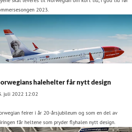
yene skal leveres til Norwegian om kort tid, i god tid før
ommersesongen 2023.
orwegians halehelter får nytt design
. juli 2022 12:02
rwegian feirer i år 20-årsjubileum og som en del av
iringen får heltene som pryder flyhalen nytt design.