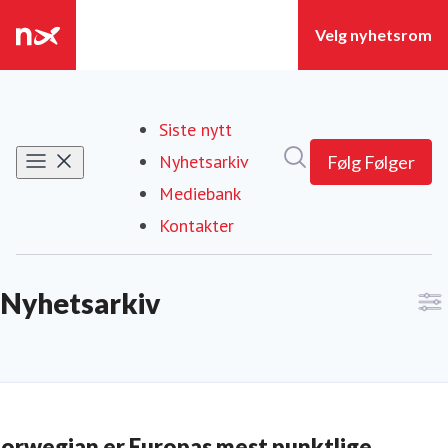
Siste nytt
Søk i nyhetsrom
Nyhetsarkiv
Følg
Følger
Mediebank
Kontakter
Nyhetsarkiv
orwegian er Europas mest punktlige