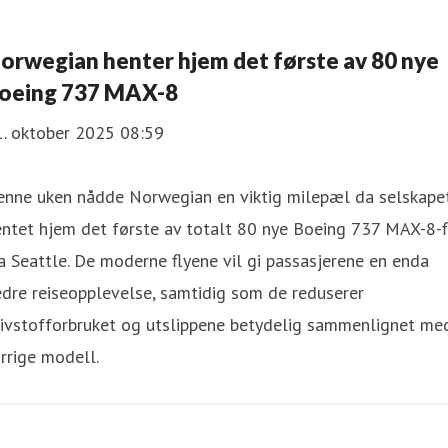
orwegian henter hjem det første av 80 nye
oeing 737 MAX-8
1. oktober 2025 08:59
enne uken nådde Norwegian en viktig milepæl da selskape
ntet hjem det første av totalt 80 nye Boeing 737 MAX-8-f
a Seattle. De moderne flyene vil gi passasjerene en enda
dre reiseopplevelse, samtidig som de reduserer
rivstofforbruket og utslippene betydelig sammenlignet me
rrige modell.