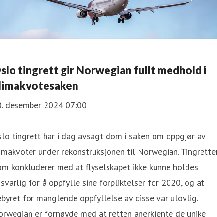
slo tingrett gir Norwegian fullt medhold i
limakvotesaken
0. desember 2024 07:00
lo tingrett har i dag avsagt dom i saken om oppgjør av
imakvoter under rekonstruksjonen til Norwegian. Tingrette
om konkluderer med at flyselskapet ikke kunne holdes
svarlig for å oppfylle sine forpliktelser for 2020, og at
byret for manglende oppfyllelse av disse var ulovlig.
orwegian er fornøyde med at retten anerkjente de unike