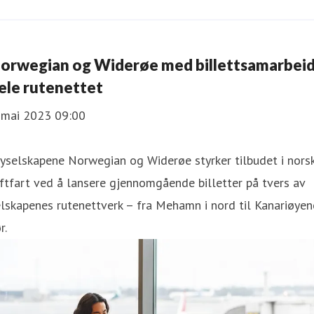
orwegian og Widerøe med billettsamarbeid
ele rutenettet
. mai 2023 09:00
yselskapene Norwegian og Widerøe styrker tilbudet i nors
ftfart ved å lansere gjennomgående billetter på tvers av
lskapenes rutenettverk – fra Mehamn i nord til Kanariøyen
r.