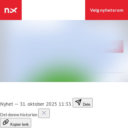
Siste nytt
Søk i nyhetsrom
Nyhetsarkiv
Følg
Følger
Mediebank
Kontakter
Nyhet
—
31. oktober 2025 11:33
Dele
Del denne historien
Kopier lenk