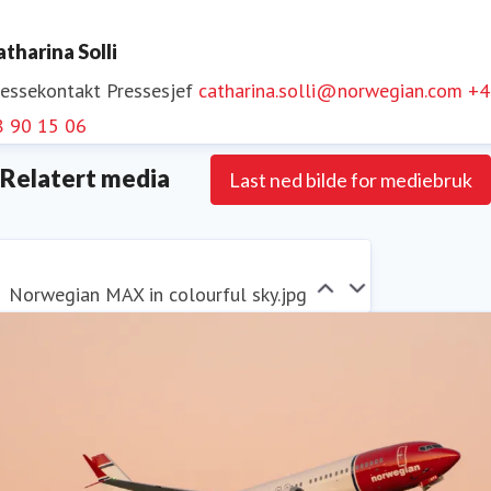
atharina Solli
ressekontakt
Pressesjef
catharina.solli@norwegian.com
+4
8 90 15 06
Relatert media
Last ned bilde for mediebruk
Norwegian MAX in colourful sky.jpg