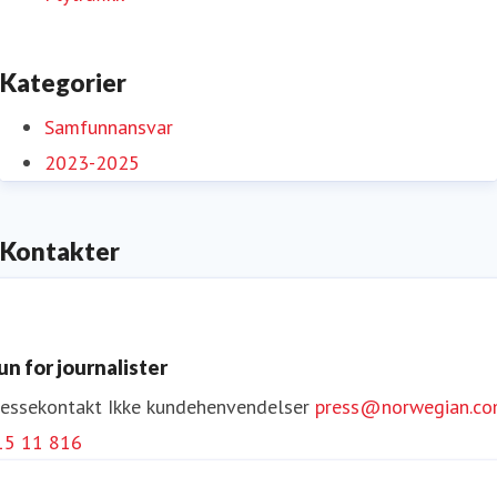
Kategorier
Samfunnansvar
2023-2025
Kontakter
un for journalister
ressekontakt
Ikke kundehenvendelser
press@norwegian.c
15 11 816