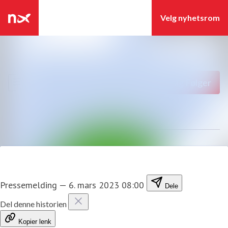
Siste nytt
Søk i nyhetsrom
Nyhetsarkiv
Følg
Følger
Mediebank
Kontakter
Pressemelding
—
6. mars 2023 08:00
Dele
Del denne historien
Kopier lenk