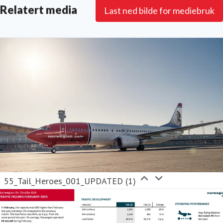
Relatert media
Last ned bilde for mediebruk
55_Tail_Heroes_001_UPDATED (1)