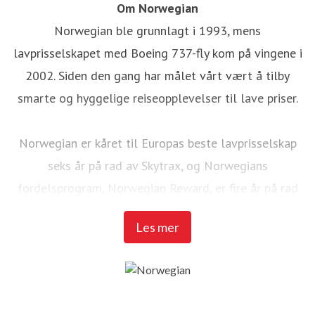
Om Norwegian
Norwegian ble grunnlagt i 1993, mens
lavprisselskapet med Boeing 737-fly kom på vingene i
2002. Siden den gang har målet vårt vært å tilby
smarte og hyggelige reiseopplevelser til lave priser.
Norwegian er kåret til Europas beste lavprisselskap
seks år på rad av Skytrax, og Norwegians
fordelsprogram, Norwegian Reward, er fire år på rad
kåret til «Flybransjens beste fordelsprogram i
Les mer
Europa/Afrika» under Freddie Awards i USA. Siden
2012 har Norwegian vunnet over 55 priser for våre
produkter, service og nyskapning innen luftfarten.