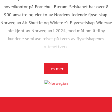
hovedkontor på Fornebu i Bærum. Selskapet har over 8
900 ansatte og eier to av Nordens ledende flyselskap:
Norwegian Air Shuttle og Widerøe's Flyveselskap. Widerøe
ble kjøpt av Norwegian i 2024, med mål om å tilby
kundene sømløse reiser på tvers av flyselskapenes
rutenettverk.
Norwegian Air Shuttle har rundt 5 200 ansatte og tilbyr et
Les mer
omfattende rutenett som knytter de nordiske landene til
populære destinasjoner i Europa. I 2025 hadde Norwegian
over 23 millioner passasjerer og en flåte på 95 Boeing
737-800 og 737 MAX 8-fly.
Widerøe's Flyveselskap er Norges eldste flyselskap, og