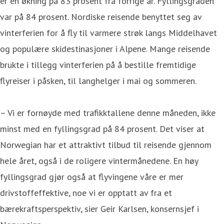
er en økning på 83 prosent fra forrige år. Fyllingsgraden
var på 84 prosent. Nordiske reisende benyttet seg av
vinterferien for å fly til varmere strøk langs Middelhavet
og populære skidestinasjoner i Alpene. Mange reisende
brukte i tillegg vinterferien på å bestille fremtidige
flyreiser i påsken, til langhelger i mai og sommeren.
– Vi er fornøyde med trafikktallene denne måneden, ikke
minst med en fyllingsgrad på 84 prosent. Det viser at
Norwegian har et attraktivt tilbud til reisende gjennom
hele året, også i de roligere vintermånedene. En høy
fyllingsgrad gjør også at flyvingene våre er mer
drivstoffeffektive, noe vi er opptatt av fra et
bærekraftsperspektiv, sier Geir Karlsen, konsernsjef i