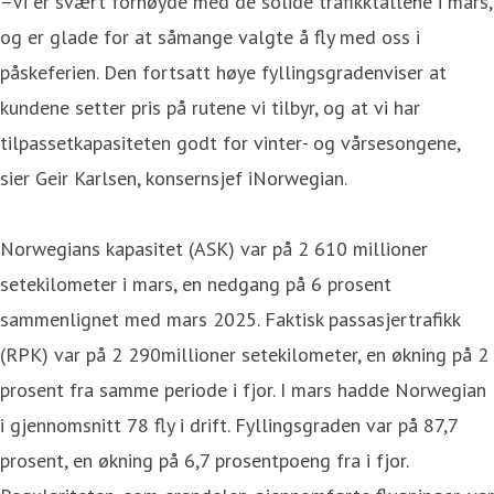
–Vi er svært fornøyde med de solide trafikktallene i mars,
og er glade for at såmange valgte å fly med oss i
påskeferien. Den fortsatt høye fyllingsgradenviser at
kundene setter pris på rutene vi tilbyr, og at vi har
tilpassetkapasiteten godt for vinter- og vårsesongene,
sier Geir Karlsen, konsernsjef iNorwegian.
Norwegians kapasitet (ASK) var på 2 610 millioner
setekilometer i mars, en nedgang på 6 prosent
sammenlignet med mars 2025. Faktisk passasjertrafikk
(RPK) var på 2 290millioner setekilometer, en økning på 2
prosent fra samme periode i fjor. I mars hadde Norwegian
i gjennomsnitt 78 fly i drift. Fyllingsgraden var på 87,7
prosent, en økning på 6,7 prosentpoeng fra i fjor.