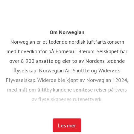
Om Norwegian
Norwegian er et ledende nordisk luftfartskonsern
med hovedkontor på Fornebu i Bærum. Selskapet har
over 8 900 ansatte og eier to av Nordens ledende
flyselskap: Norwegian Air Shuttle og Widerøe's
Flyveselskap. Widerøe ble kjøpt av Norwegian i 2024,
med mål om å tilby kundene sømløse reiser på tvers
av flyselskapenes rutenettverk.
Norwegian Air Shuttle har rundt 5 200 ansatte og
Les mer
tilbyr et omfattende rutenett som knytter de nordiske