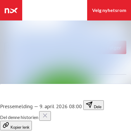
Siste nytt
Søk i nyhetsrom
Nyhetsarkiv
Følg
Følger
Mediebank
Kontakter
Pressemelding
—
9. april 2026 08:00
Dele
Del denne historien
Kopier lenk