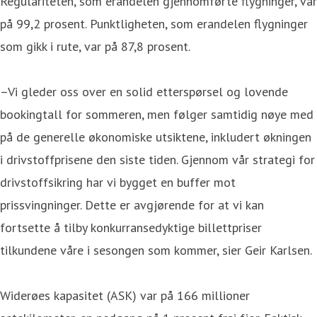
Regulariteten, som erandelen gjennomførte flygninger, var
på 99,2 prosent. Punktligheten, som erandelen flygninger
som gikk i rute, var på 87,8 prosent.
–Vi gleder oss over en solid etterspørsel og lovende
bookingtall for sommeren, men følger samtidig nøye med
på de generelle økonomiske utsiktene, inkludert økningen
i drivstoffprisene den siste tiden. Gjennom vår strategi for
drivstoffsikring har vi bygget en buffer mot
prissvingninger. Dette er avgjørende for at vi kan
fortsette å tilby konkurransedyktige billettpriser
tilkundene våre i sesongen som kommer, sier Geir Karlsen.
Widerøes kapasitet (ASK) var på 166 millioner