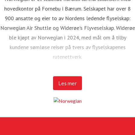
hovedkontor på Fornebu i Bærum. Selskapet har over 8
900 ansatte og eier to av Nordens ledende flyselskap:
Norwegian Air Shuttle og Widerøe's Flyveselskap. Widerøe
ble kjøpt av Norwegian i 2024, med mål om å tilby
kundene sømløse reiser på tvers av flyselskapenes
rutenettverk.
Norwegian Air Shuttle har rundt 5 200 ansatte og tilbyr et
Les mer
omfattende rutenett som knytter de nordiske landene til
populære destinasjoner i Europa. I 2025 hadde Norwegian
over 23 millioner passasjerer og en flåte på 95 Boeing
737-800 og 737 MAX 8-fly.
Widerøe's Flyveselskap er Norges eldste flyselskap, og