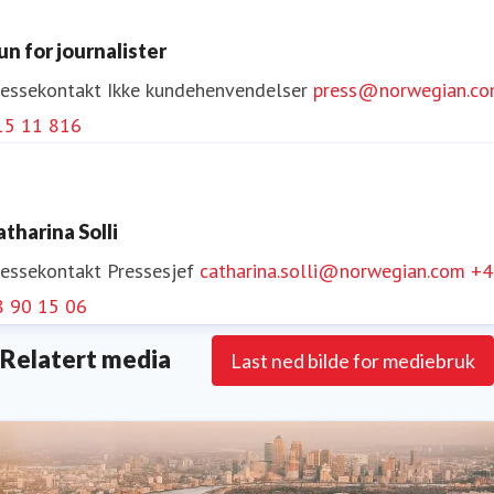
un for journalister
ressekontakt
Ikke kundehenvendelser
press@norwegian.c
15 11 816
atharina Solli
ressekontakt
Pressesjef
catharina.solli@norwegian.com
+4
8 90 15 06
Relatert media
Last ned bilde for mediebruk