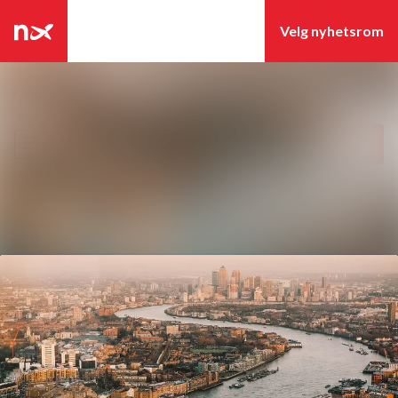
Siste nytt
Søk i nyhetsrom
Nyhetsarkiv
Følg
Følger
Mediebank
Kontakter