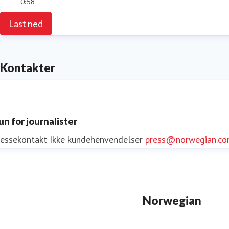
0:58
Last ned
Kontakter
un for journalister
ressekontakt
Ikke kundehenvendelser
press@norwegian.c
Norwegian