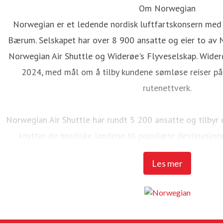
Om Norwegian
Norwegian er et ledende nordisk luftfartskonsern med
Bærum. Selskapet har over 8 900 ansatte og eier to av 
Norwegian Air Shuttle og Widerøe's Flyveselskap. Wider
2024, med mål om å tilby kundene sømløse reiser på 
rutenettverk.
Norwegian Air Shuttle har rundt 5 200 ansatte og tilbyr
knytter de nordiske landene til populære destinasjon
Norwegian over 23 millioner passasjerer og en flåte p
Les mer
MAX 8-fly.
Widerøe's Flyveselskap er Norges eldste flyselskap, o
Handling har selskapet mer enn 3 700 ansatte. Flysels