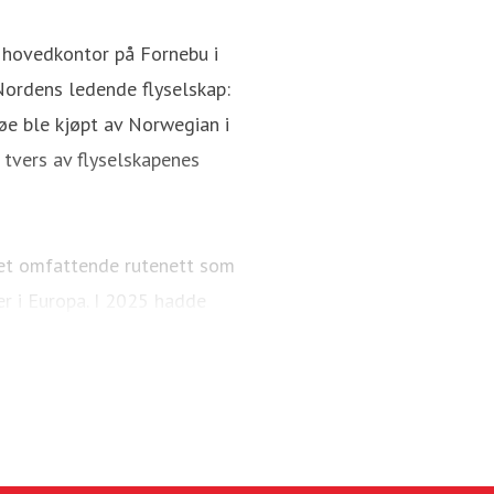
 hovedkontor på Fornebu i
Nordens ledende flyselskap:
øe ble kjøpt av Norwegian i
tvers av flyselskapenes
 et omfattende rutenett som
er i Europa. I 2025 hadde
å 95 Boeing 737-800 og 737
g sammen med Widerøe Ground
kapet opererer hovedsaklig