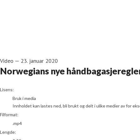
Video
—
23. januar 2020
Norwegians nye håndbagasjeregle
go to media item
Lisens:
Bruk i media
Innholdet kan lastes ned, bli brukt og delt i ulike medier av for e
Filformat:
.mp4
Lengde: