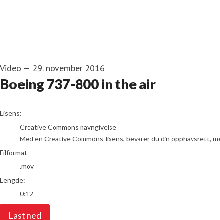
Video
—
29. november 2016
Boeing 737-800 in the air
go to media item
Lisens:
Creative Commons navngivelse
Med en Creative Commons-lisens, bevarer du din opphavsrett, men t
Filformat:
.mov
Lengde:
0:12
Last ned