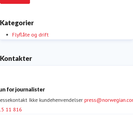
Kategorier
Flyflåte og drift
Kontakter
un for journalister
ressekontakt
Ikke kundehenvendelser
press@norwegian.c
15 11 816