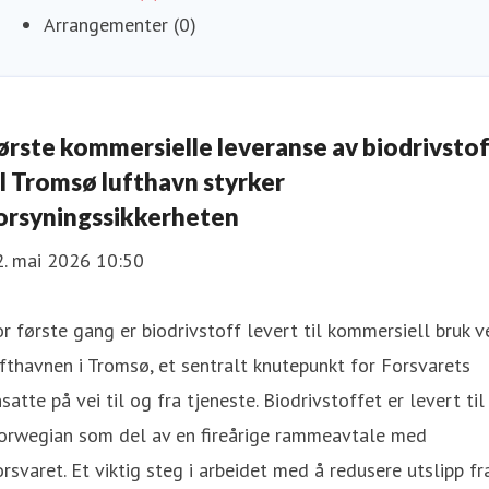
Arrangementer (0)
ørste kommersielle leveranse av biodrivsto
il Tromsø lufthavn styrker
orsyningssikkerheten
2. mai 2026 10:50
r første gang er biodrivstoff levert til kommersiell bruk v
fthavnen i Tromsø, et sentralt knutepunkt for Forsvarets
satte på vei til og fra tjeneste. Biodrivstoffet er levert til
orwegian som del av en fireårige rammeavtale med
rsvaret. Et viktig steg i arbeidet med å redusere utslipp fr