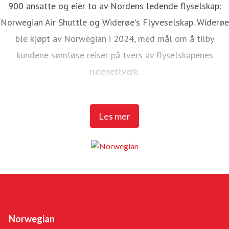
900 ansatte og eier to av Nordens ledende flyselskap:
Norwegian Air Shuttle og Widerøe's Flyveselskap. Widerøe
ble kjøpt av Norwegian i 2024, med mål om å tilby
kundene sømløse reiser på tvers av flyselskapenes
rutenettverk.
Norwegian Air Shuttle har rundt 5 200 ansatte og tilbyr et
Les mer
omfattende rutenett som knytter de nordiske landene til
populære destinasjoner i Europa. I 2025 hadde Norwegian
over 23 millioner passasjerer og en flåte på 95 Boeing
737-800 og 737 MAX 8-fly.
Widerøe's Flyveselskap er Norges eldste flyselskap, og
sammen med Widerøe Ground Handling har selskapet mer
Norwegian