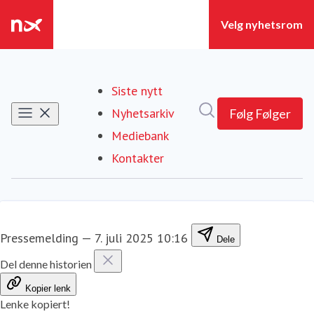
Siste nytt
Søk i nyhetsrom
Nyhetsarkiv
Følg
Følger
Mediebank
Kontakter
Pressemelding
—
7. juli 2025 10:16
Dele
Del denne historien
Kopier lenk
Lenke kopiert!