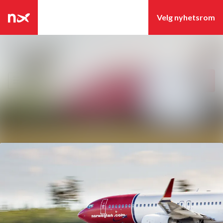
Siste nytt
Søk i nyhetsrom
Nyhetsarkiv
Følg
Følger
Mediebank
Kontakter