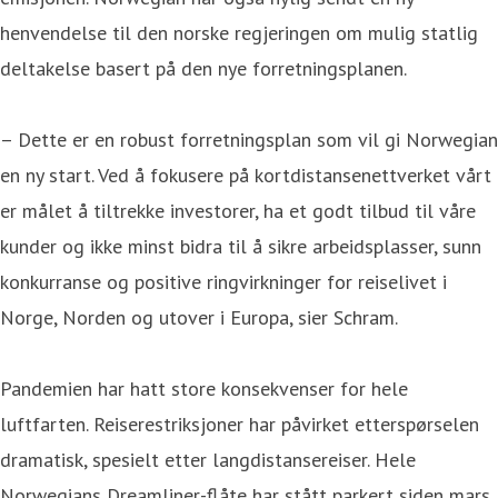
henvendelse til den norske regjeringen om mulig statlig
deltakelse basert på den nye forretningsplanen.
– Dette er en robust forretningsplan som vil gi Norwegian
en ny start. Ved å fokusere på kortdistansenettverket vårt
er målet å tiltrekke investorer, ha et godt tilbud til våre
kunder og ikke minst bidra til å sikre arbeidsplasser, sunn
konkurranse og positive ringvirkninger for reiselivet i
Norge, Norden og utover i Europa, sier Schram.
Pandemien har hatt store konsekvenser for hele
luftfarten. Reiserestriksjoner har påvirket etterspørselen
dramatisk, spesielt etter langdistansereiser. Hele
Norwegians Dreamliner-flåte har stått parkert siden mars