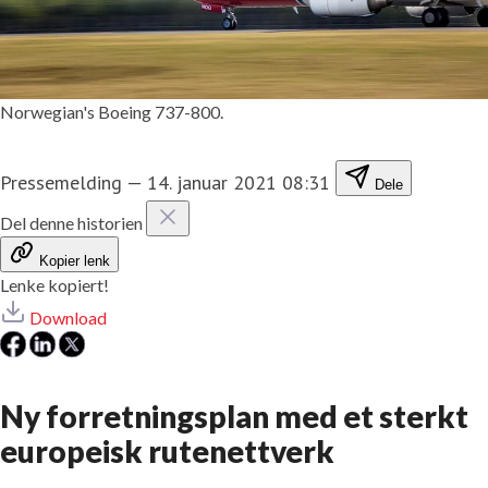
Norwegian's Boeing 737-800.
Pressemelding
—
14. januar 2021 08:31
Dele
Del denne historien
Kopier lenk
Lenke kopiert!
Download
Ny forretningsplan med et sterkt
europeisk rutenettverk