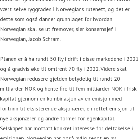
vært selve ryggraden i Norwegians rutenett, og det er
dette som også danner grunnlaget for hvordan
Norwegian skal se ut fremover, sier konsernsjef i
Norwegian, Jacob Schram.
Planen er å ha rundt 50 fly i drift i disse markedene i 2021
og å gradvis øke til omtrent 70 fly i 2022. Videre skal
Norwegian redusere gjelden betydelig til rundt 20
milliarder NOK og hente fire til fem milliarder NOK i frisk
kapital gjennom en kombinasjon av en emisjon med
fortrinn til eksisterende aksjonærer, en rettet emisjon til
nye aksjonærer og andre former for egenkapital.
Selskapet har mottatt konkret interesse for deltakelse i
emisjonen. Norwegian har også nylig sendt en ny