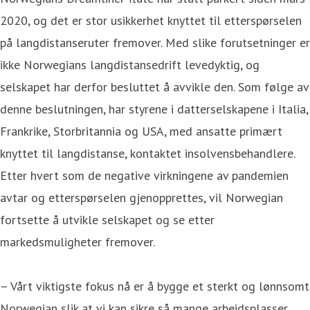
2020, og det er stor usikkerhet knyttet til etterspørselen
på langdistanseruter fremover. Med slike forutsetninger er
ikke Norwegians langdistansedrift levedyktig, og
selskapet har derfor besluttet å avvikle den. Som følge av
denne beslutningen, har styrene i datterselskapene i Italia,
Frankrike, Storbritannia og USA, med ansatte primært
knyttet til langdistanse, kontaktet insolvensbehandlere.
Etter hvert som de negative virkningene av pandemien
avtar og etterspørselen gjenopprettes, vil Norwegian
fortsette å utvikle selskapet og se etter
markedsmuligheter fremover.
– Vårt viktigste fokus nå er å bygge et sterkt og lønnsomt
Norwegian slik at vi kan sikre så mange arbeidsplasser