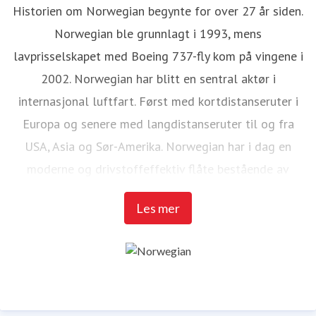
Historien om Norwegian begynte for over 27 år siden.
Norwegian ble grunnlagt i 1993, mens
lavprisselskapet med Boeing 737-fly kom på vingene i
2002. Norwegian har blitt en sentral aktør i
internasjonal luftfart. Først med kortdistanseruter i
Europa og senere med langdistanseruter til og fra
USA, Asia og Sør-Amerika. Norwegian har i dag en
moderne og drivstoffeffektiv flåte bestående av
Boeing 787 Dreamliner- og Boeing 737-fly.
Les mer
I 2019 ble Norwegian det første flyselskapet som
signerte FNs program for klimatiltak og forpliktet
seg dermed til å bli klimanøytralt innen 2050.