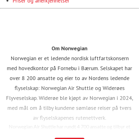
Priser og anerkjennelser
Om Norwegian
Norwegian er et ledende nordisk luftfartskonsern
med hovedkontor på Fornebu i Bærum. Selskapet har
over 8 200 ansatte og eier to av Nordens ledende
flyselskap: Norwegian Air Shuttle og Widerøes
Flyveselskap. Widerøe ble kjøpt av Norwegian i 2024,
med mål om å tilby kundene sømløse reiser på tvers
av flyselskapenes rutenettverk.
Norwegian Air Shuttle har rundt 4 700 ansatte og tilbyr et
omfattende rutenett som knytter de nordiske landene til