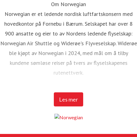
Om Norwegian
Norwegian er et ledende nordisk luftfartskonsern med
hovedkontor på Fornebu i Bærum. Selskapet har over 8
900 ansatte og eier to av Nordens ledende flyselskap:
Norwegian Air Shuttle og Widerøe's Flyveselskap. Widerøe
ble kjøpt av Norwegian i 2024, med mål om å tilby
kundene sømløse reiser på tvers av flyselskapenes
rutenettverk.
Norwegian Air Shuttle har rundt 5 200 ansatte og tilbyr et
Les mer
omfattende rutenett som knytter de nordiske landene til
populære destinasjoner i Europa. I 2025 hadde Norwegian
over 23 millioner passasjerer og en flåte på 95 Boeing
737-800 og 737 MAX 8-fly.