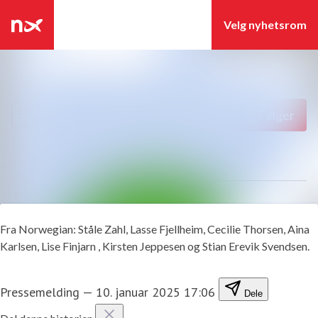
Siste nytt
Søk i nyhetsrom
Nyhetsarkiv
Følg
Følger
Mediebank
Kontakter
Fra Norwegian: Ståle Zahl, Lasse Fjellheim, Cecilie Thorsen, Aina
Karlsen, Lise Finjarn , Kirsten Jeppesen og Stian Erevik Svendsen.
Pressemelding
—
10. januar 2025 17:06
Dele