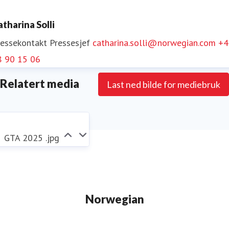
atharina Solli
Følg Norwegian på
Facebook
,
X
,
Instagram
,
LinkedIn
ressekontakt
Pressesjef
catharina.solli@norwegian.com
+4
og
YouTube
.
8 90 15 06
Relatert media
Last ned bilde for mediebruk
GTA 2025 .jpg
Norwegian