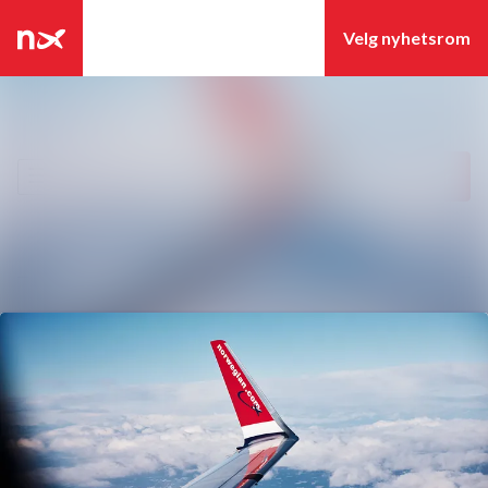
Siste nytt
Søk i nyhetsrom
Nyhetsarkiv
Følg
Følger
Mediebank
Kontakter