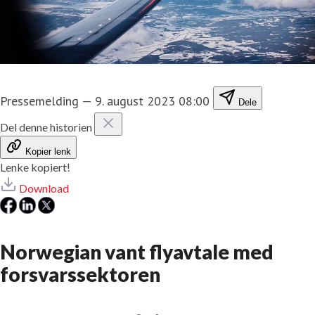
Pressemelding
—
9. august 2023 08:00
Dele
Del denne historien
Kopier lenk
Lenke kopiert!
Download
Norwegian vant flyavtale med
forsvarssektoren