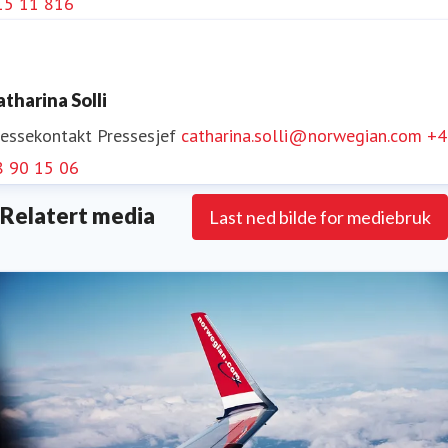
15 11 816
Følg Norwegian på
Facebook
,
X
,
Instagram
,
LinkedIn
og
YouTube
.
atharina Solli
ressekontakt
Pressesjef
catharina.solli@norwegian.com
+4
8 90 15 06
Relatert media
Last ned bilde for mediebruk