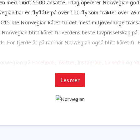
den med rundt 5500 ansatte. I dag opererer Norwegian godt
egian har en flyflåte på over 100 fly som frakter over 26 mi
2015 ble Norwegian kåret til det mest miljøvennlige transa
Norwegian blitt kåret til verdens beste lavprisselskap på 
ds. For fjerde år på rad har Norwegian også blitt kåret til 
Norwegian på
Facebook
,
Twitter
,
Instagram
,
LinkedIn
og
Yo
Les mer