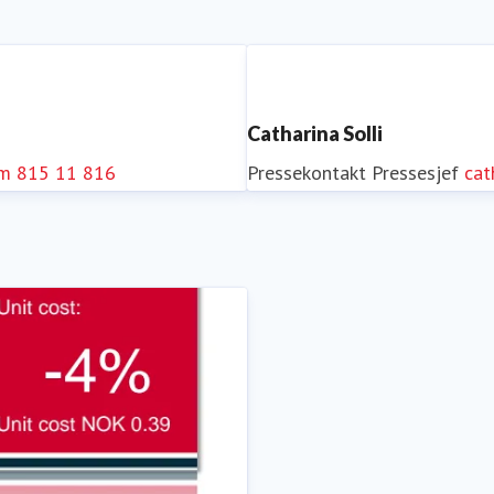
Catharina Solli
om
815 11 816
Pressekontakt
Pressesjef
cat