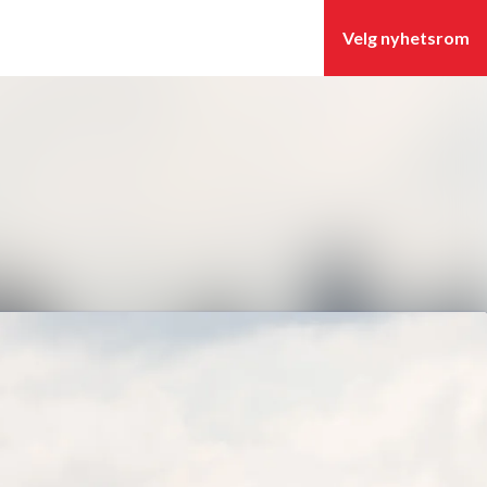
Søk i nyhetsrom
Følg
Følger