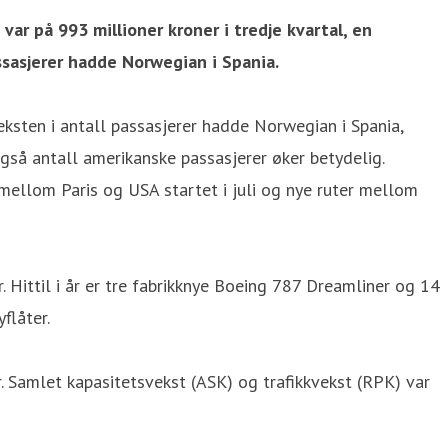
ar på 993 millioner kroner i tredje kvartal, en
assasjerer hadde Norwegian i Spania.
eksten i antall passasjerer hadde Norwegian i Spania,
Også antall amerikanske passasjerer øker betydelig.
ellom Paris og USA startet i juli og nye ruter mellom
. Hittil i år er tre fabrikknye Boeing 787 Dreamliner og 14
flåter.
r. Samlet kapasitetsvekst (ASK) og trafikkvekst (RPK) var