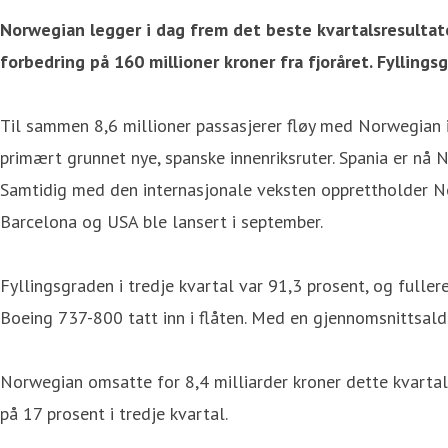
Norwegian legger i dag frem det beste kvartalsresultate
forbedring på 160 millioner kroner fra fjoråret. Fylling
Til sammen 8,6 millioner passasjerer fløy med Norwegian i
primært grunnet nye, spanske innenriksruter. Spania er nå 
Samtidig med den internasjonale veksten opprettholder No
Barcelona og USA ble lansert i september.
Fyllingsgraden i tredje kvartal var 91,3 prosent, og fullere
Boeing 737-800 tatt inn i flåten. Med en gjennomsnittsald
Norwegian omsatte for 8,4 milliarder kroner dette kvartale
på 17 prosent i tredje kvartal.