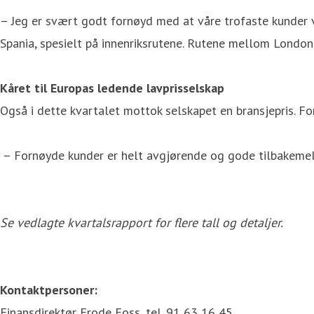
– Jeg er svært godt fornøyd med at våre trofaste kunder ve
Spania, spesielt på innenriksrutene. Rutene mellom London 
Kåret til Europas ledende lavprisselskap
Også i dette kvartalet mottok selskapet en bransjepris. F
– Fornøyde kunder er helt avgjørende og gode tilbakemeldi
Se vedlagte kvartalsrapport for flere tall og detaljer.
Kontaktpersoner:
Finansdirektør Frode Foss, tel. 91 63 16 45