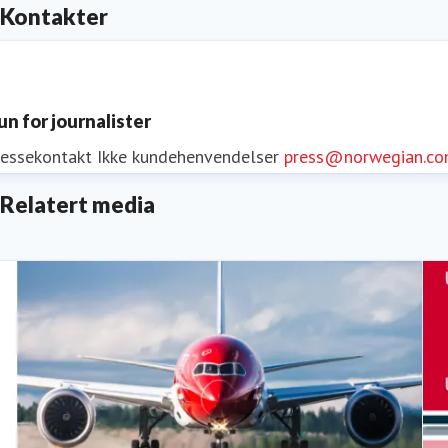
Kontakter
un for journalister
ressekontakt
Ikke kundehenvendelser
press@norwegian.c
Relatert media