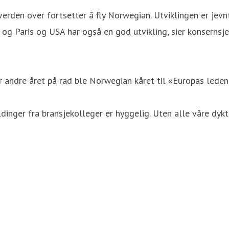
rden over fortsetter å fly Norwegian. Utviklingen er jevnt
og Paris og USA har også en god utvikling, sier konsernsje
or andre året på rad ble Norwegian kåret til «Europas lede
nger fra bransjekolleger er hyggelig. Uten alle våre dykti