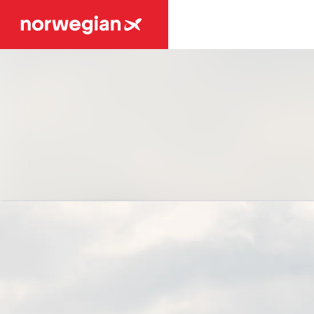
Siste nytt
Nyhetsarkiv
Mediebank
Kontakter