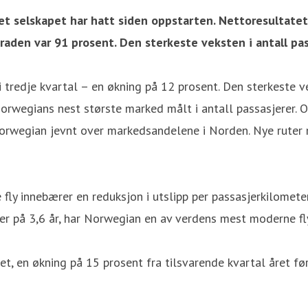
t selskapet har hatt siden oppstarten. Nettoresultatet v
sgraden var 91 prosent. Den sterkeste veksten i antall p
 tredje kvartal – en økning på 12 prosent. Den sterkeste v
Norwegians nest største marked målt i antall passasjerer. 
rwegian jevnt over markedsandelene i Norden. Nye ruter m
 fly innebærer en reduksjon i utslipp per passasjerkilometer
er på 3,6 år, har Norwegian en av verdens mest moderne fly
t, en økning på 15 prosent fra tilsvarende kvartal året fø