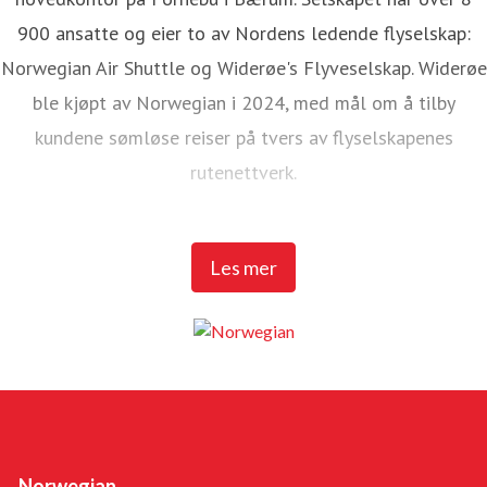
900 ansatte og eier to av Nordens ledende flyselskap:
Norwegian Air Shuttle og Widerøe's Flyveselskap. Widerøe
ble kjøpt av Norwegian i 2024, med mål om å tilby
kundene sømløse reiser på tvers av flyselskapenes
rutenettverk.
Norwegian Air Shuttle har rundt 5 200 ansatte og tilbyr et
Les mer
omfattende rutenett som knytter de nordiske landene til
populære destinasjoner i Europa. I 2025 hadde Norwegian
over 23 millioner passasjerer og en flåte på 95 Boeing
737-800 og 737 MAX 8-fly.
Widerøe's Flyveselskap er Norges eldste flyselskap, og
sammen med Widerøe Ground Handling har selskapet mer
Norwegian