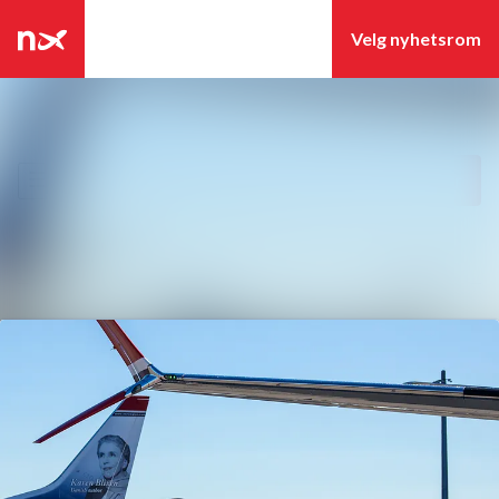
Siste nytt
Søk i nyhetsrom
Nyhetsarkiv
Følg
Følger
Mediebank
Kontakter