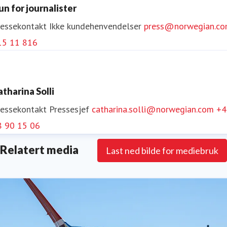
un for journalister
være det mest bærekraftige valget for passasjerene.
ressekontakt
Ikke kundehenvendelser
press@norwegian.c
15 11 816
Følg Norwegian på
Facebook
,
Twitter
,
Instagram
,
LinkedIn
og
YouTube
.
atharina Solli
ressekontakt
Pressesjef
catharina.solli@norwegian.com
+4
8 90 15 06
Relatert media
Last ned bilde for mediebruk