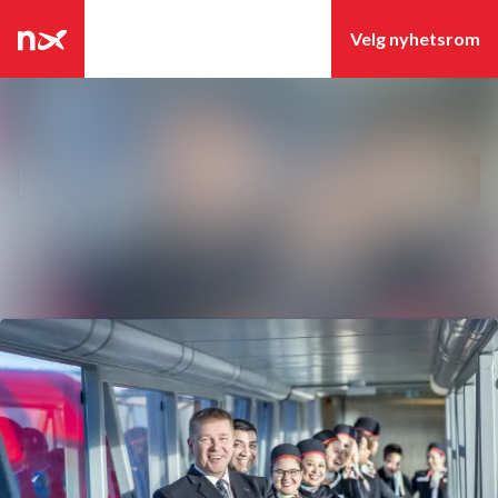
Siste nytt
Søk i nyhetsrom
Nyhetsarkiv
Følg
Følger
Mediebank
Kontakter