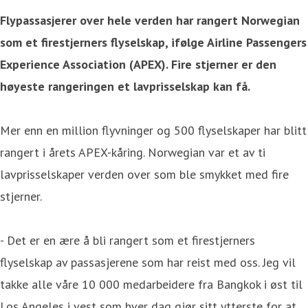
Flypassasjerer over hele verden har rangert Norwegian
som et firestjerners flyselskap, ifølge Airline Passengers
Experience Association (APEX). Fire stjerner er den
høyeste rangeringen et lavprisselskap kan få.
Mer enn en million flyvninger og 500 flyselskaper har blitt
rangert i årets APEX-kåring. Norwegian var et av ti
lavprisselskaper verden over som ble smykket med fire
stjerner.
- Det er en ære å bli rangert som et firestjerners
flyselskap av passasjerene som har reist med oss. Jeg vil
takke alle våre 10 000 medarbeidere fra Bangkok i øst til
Los Angeles i vest som hver dag gjør sitt ytterste for at