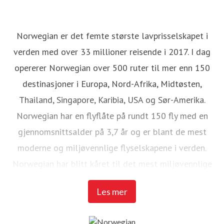
Norwegian er det femte største lavprisselskapet i
verden med over 33 millioner reisende i 2017. I dag
opererer Norwegian over 500 ruter til mer enn 150
destinasjoner i Europa, Nord-Afrika, Midtøsten,
Thailand, Singapore, Karibia, USA og Sør-Amerika.
Norwegian har en flyflåte på rundt 150 fly med en
gjennomsnittsalder på 3,7 år og er blant de mest
moderne og miljøvennlige flyselskapene i verden.
Norwegian har blitt kåret til det mest miljøvennlige
transatlantiske flyselskapet av
The International
Les mer
Council on Clean Transportation (ICCT)
. Både i 2015,
2016 og 2017 har Norwegian blitt kåret til verdens