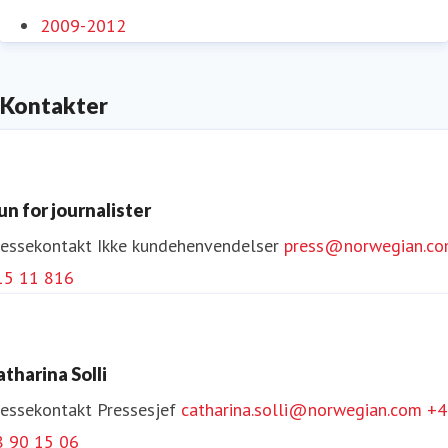
2009-2012
Kontakter
un for journalister
ressekontakt
Ikke kundehenvendelser
press@norwegian.c
15 11 816
atharina Solli
ressekontakt
Pressesjef
catharina.solli@norwegian.com
+4
8 90 15 06