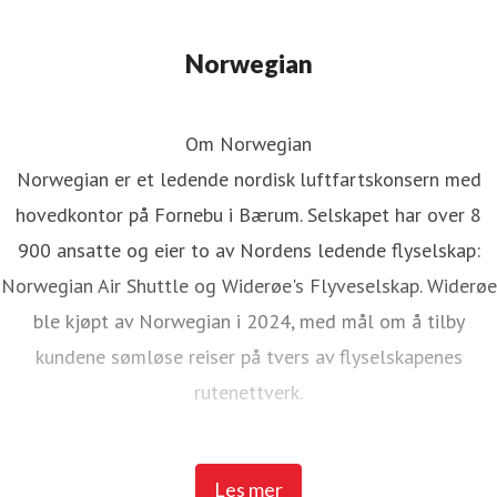
Norwegian
Om Norwegian
Norwegian er et ledende nordisk luftfartskonsern med
hovedkontor på Fornebu i Bærum. Selskapet har over 8
900 ansatte og eier to av Nordens ledende flyselskap:
Norwegian Air Shuttle og Widerøe's Flyveselskap. Widerøe
ble kjøpt av Norwegian i 2024, med mål om å tilby
kundene sømløse reiser på tvers av flyselskapenes
rutenettverk.
Norwegian Air Shuttle har rundt 5 200 ansatte og tilbyr et
Les mer