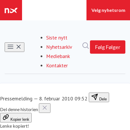
Siste nytt
Søk i nyhetsrom
Nyhetsarkiv
Følg
Følger
Mediebank
Kontakter
Pressemelding
—
8. februar 2010 09:52
Dele
Del denne historien
Kopier lenk
Lenke kopiert!