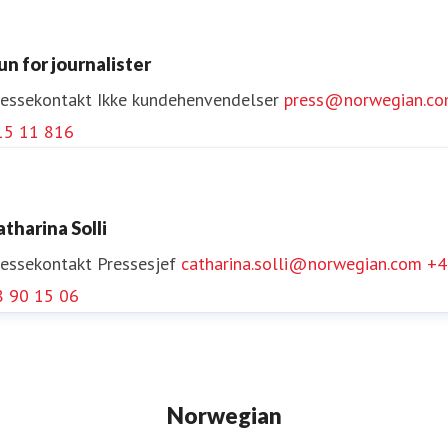
Følg Norwegian på YouTube
her.
un for journalister
ressekontakt
Ikke kundehenvendelser
press@norwegian.c
15 11 816
atharina Solli
ressekontakt
Pressesjef
catharina.solli@norwegian.com
+4
8 90 15 06
Norwegian