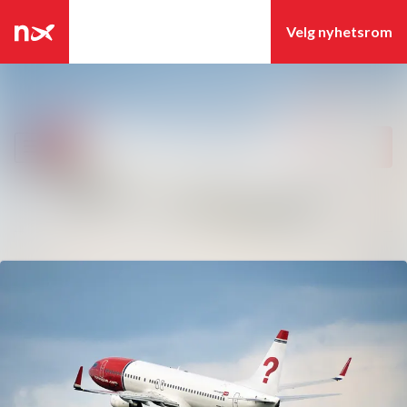
Siste nytt
Søk i nyhetsrom
Nyhetsarkiv
Følg
Følger
Mediebank
Kontakter