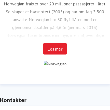
Norwegian frakter over 20 millioner passasjerer i året.
Selskapet er børsnotert (2003) og har om lag 3 500
ansatte. Norwegian har 80 fly i flåten med en
gjennomsnittsalder på 4,6 år (per mars 2013).
Norwegian faser løpende inn nye, mer miljøvennlige
fly og har en en av de mest moderne flåtene i Europa.
Les mer
I 2013 ble Norwegian kåret til Europas beste
lavprisselskap av anerkjente SkyTrax World Airline
Awards. Det er flypassasjerene selv som bedømmer
over 200 flyselskaper over hele verden i det som er
betegnes som den mest prestisjefylte anerkjente
prisutdelingen i flybransjen.
Kontakter
Følg Norwegian på Facebook
her
.