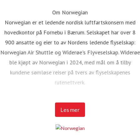
Om Norwegian
Norwegian er et ledende nordisk luftfartskonsern med
hovedkontor på Fornebu i Bærum. Selskapet har over 8
900 ansatte og eier to av Nordens ledende flyselskap:
Norwegian Air Shuttle og Widerøe's Flyveselskap. Widerøe
ble kjøpt av Norwegian i 2024, med mål om å tilby
kundene sømløse reiser på tvers av flyselskapenes
rutenettverk.
Norwegian Air Shuttle har rundt 5 200 ansatte og tilbyr et
Les mer
omfattende rutenett som knytter de nordiske landene til
populære destinasjoner i Europa. I 2025 hadde Norwegian
over 23 millioner passasjerer og en flåte på 95 Boeing