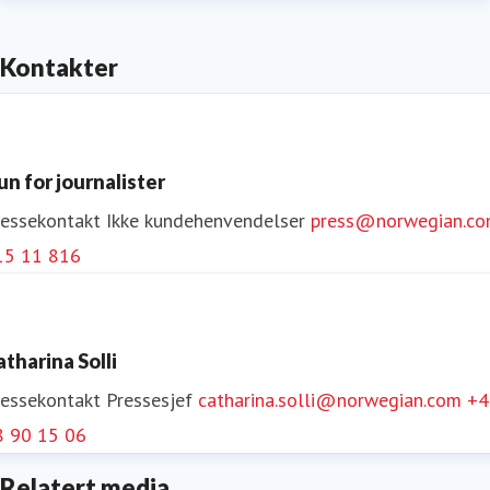
Kontakter
un for journalister
ressekontakt
Ikke kundehenvendelser
press@norwegian.c
15 11 816
atharina Solli
ressekontakt
Pressesjef
catharina.solli@norwegian.com
+4
8 90 15 06
Relatert media