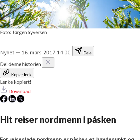
Foto: Jørgen Syversen
Nyhet
—
16. mars 2017 14:00
Dele
Del denne historien
Kopier lenk
Lenke kopiert!
Download
Hit reiser nordmenn i påsken
For reiseglade nordmenn er påsken et høydepunkt og