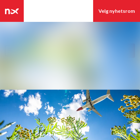
Siste nytt
Søk i nyhetsrom
Nyhetsarkiv
Følg
Følger
Mediebank
Kontakter