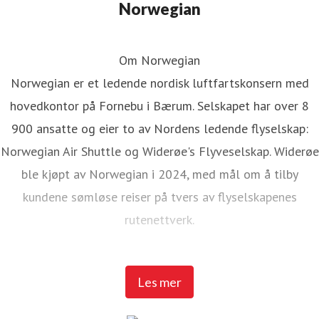
Norwegian
Om Norwegian
Norwegian er et ledende nordisk luftfartskonsern med
hovedkontor på Fornebu i Bærum. Selskapet har over 8
900 ansatte og eier to av Nordens ledende flyselskap:
Norwegian Air Shuttle og Widerøe's Flyveselskap. Widerøe
ble kjøpt av Norwegian i 2024, med mål om å tilby
kundene sømløse reiser på tvers av flyselskapenes
rutenettverk.
Norwegian Air Shuttle har rundt 5 200 ansatte og tilbyr et
Les mer
omfattende rutenett som knytter de nordiske landene til
populære destinasjoner i Europa. I 2025 hadde Norwegian