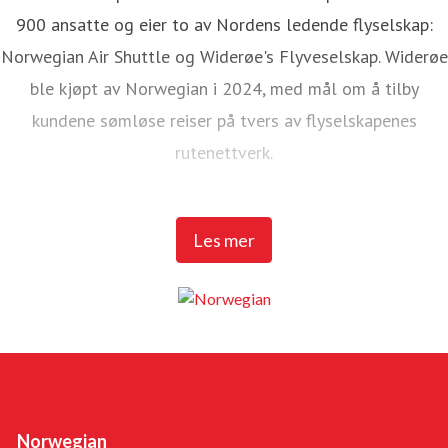
900 ansatte og eier to av Nordens ledende flyselskap:
Norwegian Air Shuttle og Widerøe's Flyveselskap. Widerøe
ble kjøpt av Norwegian i 2024, med mål om å tilby
kundene sømløse reiser på tvers av flyselskapenes
rutenettverk.
Norwegian Air Shuttle har rundt 5 200 ansatte og tilbyr et
Les mer
omfattende rutenett som knytter de nordiske landene til
populære destinasjoner i Europa. I 2025 hadde Norwegian
over 23 millioner passasjerer og en flåte på 95 Boeing
737-800 og 737 MAX 8-fly.
Widerøe's Flyveselskap er Norges eldste flyselskap, og
sammen med Widerøe Ground Handling har selskapet mer
Norwegian