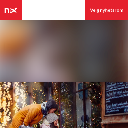
Siste nytt
Søk i nyhetsrom
Nyhetsarkiv
Følg
Følger
Mediebank
Kontakter