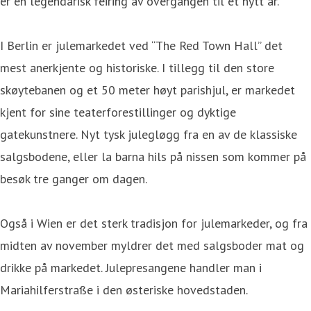
er en legendarisk feiring av overgangen til et nytt år.
I Berlin er julemarkedet ved “The Red Town Hall” det
mest anerkjente og historiske. I tillegg til den store
skøytebanen og et 50 meter høyt parishjul, er markedet
kjent for sine teaterforestillinger og dyktige
gatekunstnere. Nyt tysk julegløgg fra en av de klassiske
salgsbodene, eller la barna hils på nissen som kommer på
besøk tre ganger om dagen.
Også i Wien er det sterk tradisjon for julemarkeder, og fra
midten av november myldrer det med salgsboder mat og
drikke på markedet. Julepresangene handler man i
Mariahilferstraße i den østeriske hovedstaden.