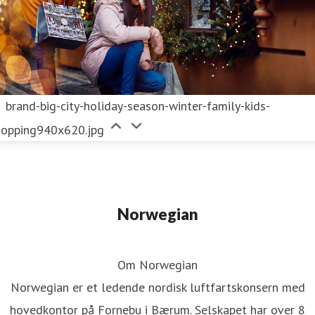
brand-big-city-holiday-season-winter-family-kids-
hopping940x620.jpg
Norwegian
Om Norwegian
Norwegian er et ledende nordisk luftfartskonsern med
hovedkontor på Fornebu i Bærum. Selskapet har over 8