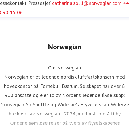
ressekontakt
Pressesjef
catharina.solli@norwegian.com
+4
8 90 15 06
Norwegian
Om Norwegian
Norwegian er et ledende nordisk luftfartskonsern med
hovedkontor på Fornebu i Bærum. Selskapet har over 8
900 ansatte og eier to av Nordens ledende flyselskap:
Norwegian Air Shuttle og Widerøe's Flyveselskap. Widerøe
ble kjøpt av Norwegian i 2024, med mål om å tilby
kundene sømløse reiser på tvers av flyselskapenes