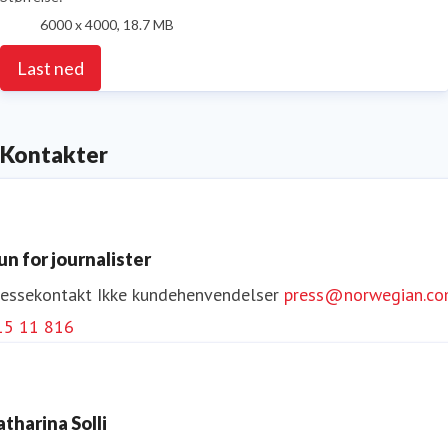
6000 x 4000, 18.7 MB
Last ned
Kontakter
un for journalister
ressekontakt
Ikke kundehenvendelser
press@norwegian.c
15 11 816
atharina Solli