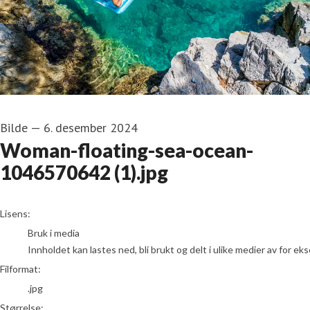
Bilde
—
6. desember 2024
Woman-floating-sea-ocean-
1046570642 (1).jpg
go to media item
Lisens:
Bruk i media
Innholdet kan lastes ned, bli brukt og delt i ulike medier av for e
Filformat:
.jpg
Størrelse: