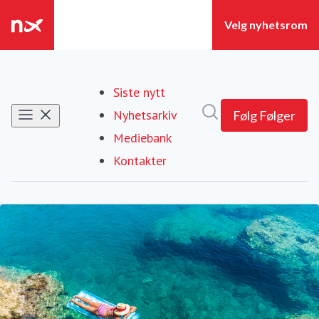
Siste nytt
Søk i nyhetsrom
Nyhetsarkiv
Følg
Følger
Mediebank
Kontakter