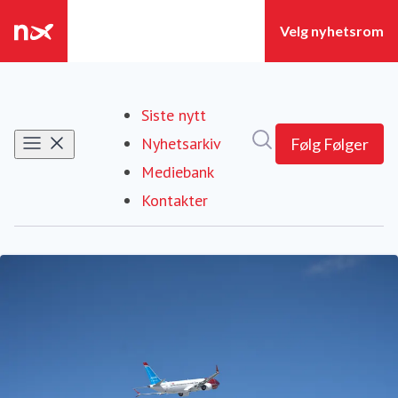
Siste nytt
Søk i nyhetsrom
Nyhetsarkiv
Følg
Følger
Mediebank
Kontakter