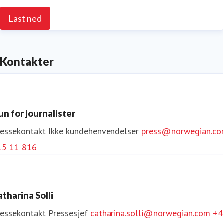
Last ned
Kontakter
un for journalister
ressekontakt
Ikke kundehenvendelser
press@norwegian.c
15 11 816
atharina Solli
ressekontakt
Pressesjef
catharina.solli@norwegian.com
+4