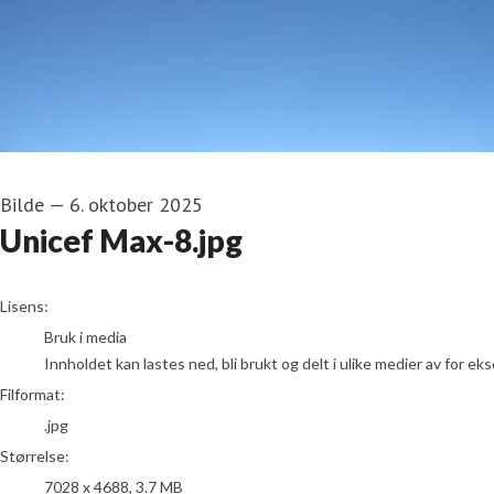
Bilde
—
6. oktober 2025
Unicef Max-8.jpg
go to media item
Lisens:
Bruk i media
Innholdet kan lastes ned, bli brukt og delt i ulike medier av for e
Filformat:
.jpg
Størrelse:
7028 x 4688, 3.7 MB