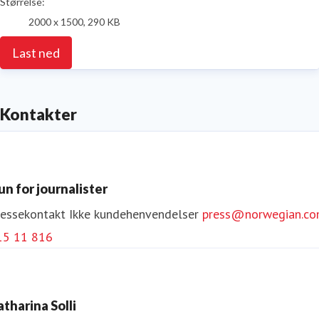
Størrelse:
2000 x 1500, 290 KB
Last ned
Kontakter
un for journalister
ressekontakt
Ikke kundehenvendelser
press@norwegian.c
15 11 816
atharina Solli