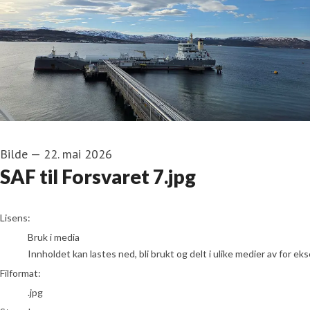
Bilde
—
22. mai 2026
SAF til Forsvaret 7.jpg
go to media item
Lisens:
Bruk i media
Innholdet kan lastes ned, bli brukt og delt i ulike medier av for e
Filformat:
.jpg