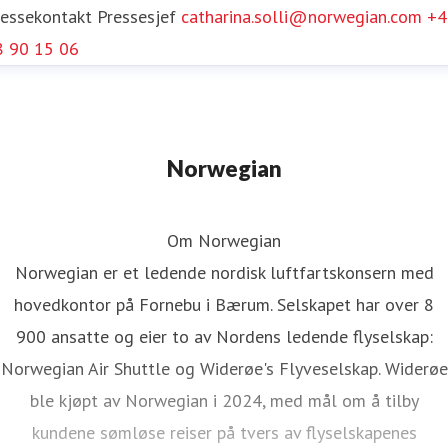
ressekontakt
Pressesjef
catharina.solli@norwegian.com
+4
8 90 15 06
Norwegian
Om Norwegian
Norwegian er et ledende nordisk luftfartskonsern med
hovedkontor på Fornebu i Bærum. Selskapet har over 8
900 ansatte og eier to av Nordens ledende flyselskap:
Norwegian Air Shuttle og Widerøe's Flyveselskap. Widerøe
ble kjøpt av Norwegian i 2024, med mål om å tilby
kundene sømløse reiser på tvers av flyselskapenes