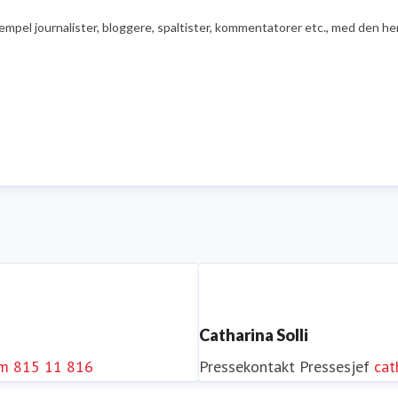
ksempel journalister, bloggere, spaltister, kommentatorer etc., med den he
Catharina Solli
om
815 11 816
Pressekontakt
Pressesjef
cat