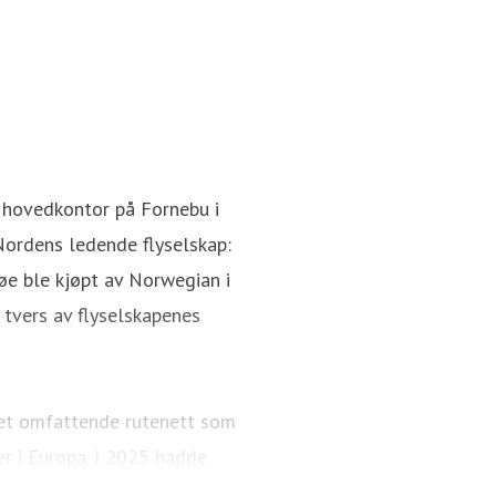
 hovedkontor på Fornebu i
Nordens ledende flyselskap:
øe ble kjøpt av Norwegian i
tvers av flyselskapenes
 et omfattende rutenett som
er i Europa. I 2025 hadde
å 95 Boeing 737-800 og 737