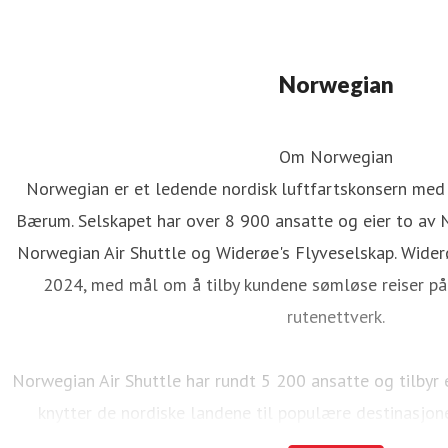
Norwegian
Om Norwegian
Norwegian er et ledende nordisk luftfartskonsern med
Bærum. Selskapet har over 8 900 ansatte og eier to av 
Norwegian Air Shuttle og Widerøe's Flyveselskap. Wider
2024, med mål om å tilby kundene sømløse reiser på 
rutenettverk.
Norwegian Air Shuttle har rundt 5 200 ansatte og tilbyr
knytter de nordiske landene til populære destinasjon
Norwegian over 23 millioner passasjerer og en flåte p