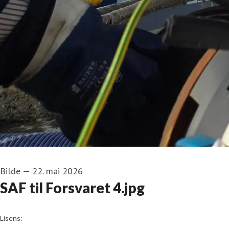
Bilde
—
22. mai 2026
SAF til Forsvaret 4.jpg
go to media item
Lisens: