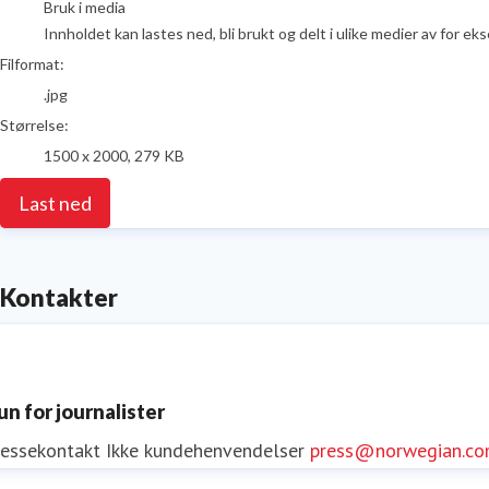
Bruk i media
Innholdet kan lastes ned, bli brukt og delt i ulike medier av for e
Filformat:
.jpg
Størrelse:
1500 x 2000, 279 KB
Last ned
Kontakter
un for journalister
ressekontakt
Ikke kundehenvendelser
press@norwegian.c