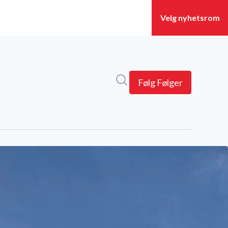
Søk i nyhetsrom
Følg
Følger