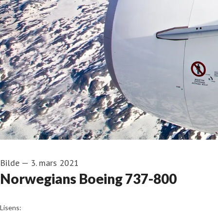
Bilde
—
3. mars 2021
Norwegians Boeing 737-800
Jørgen Syversen
Lisens: