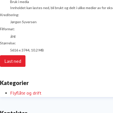
Bruk i media
Innholdet kan lastes ned, bli brukt og delt i ulike medier av for e
Kreditering:
Jørgen Syversen
Filformat:
.jpg
Størrelse:
5616 x 3744, 10.2 MB
Last ned
Kategorier
Flyflåte og drift