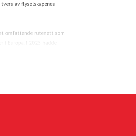
tvers av flyselskapenes
 et omfattende rutenett som
er i Europa. I 2025 hadde
å 95 Boeing 737-800 og 737
g sammen med Widerøe Ground
kapet opererer hovedsaklig
ruter i tillegg til sitt eget
r passasjerer og en flåte på
. Widerøe Ground Handling
er i Norge.