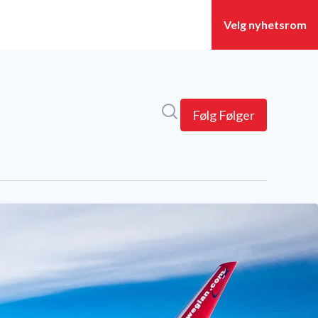
Søk i nyhetsrom
Følg
Følger