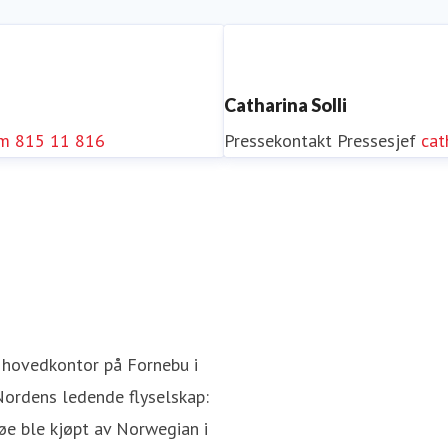
Catharina Solli
om
815 11 816
Pressekontakt
Pressesjef
cat
 hovedkontor på Fornebu i
Nordens ledende flyselskap:
øe ble kjøpt av Norwegian i