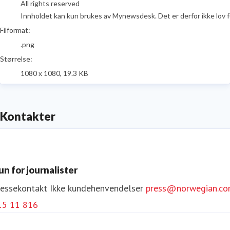
All rights reserved
Innholdet kan kun brukes av Mynewsdesk. Det er derfor ikke lov for
Filformat:
.png
Størrelse:
1080 x 1080, 19.3 KB
Kontakter
un for journalister
ressekontakt
Ikke kundehenvendelser
press@norwegian.c
15 11 816