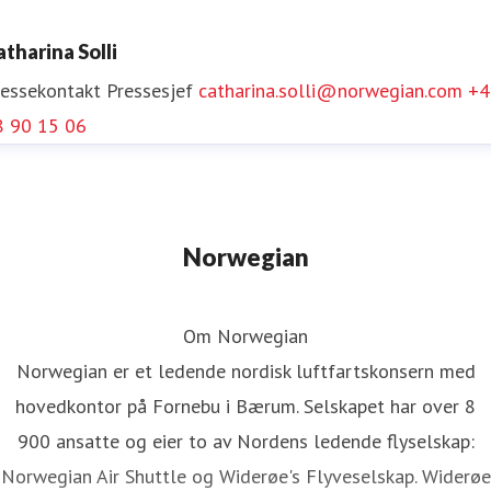
atharina Solli
ressekontakt
Pressesjef
catharina.solli@norwegian.com
+4
8 90 15 06
Norwegian
Om Norwegian
Norwegian er et ledende nordisk luftfartskonsern med
hovedkontor på Fornebu i Bærum. Selskapet har over 8
900 ansatte og eier to av Nordens ledende flyselskap:
Norwegian Air Shuttle og Widerøe's Flyveselskap. Widerøe