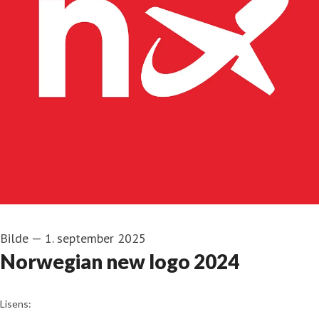
Bilde
—
1. september 2025
Norwegian new logo 2024
go to media item
Lisens: