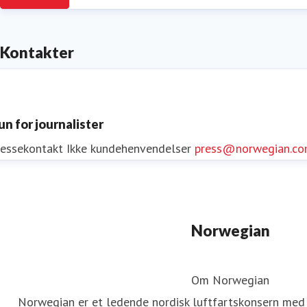
Kontakter
un for journalister
ressekontakt
Ikke kundehenvendelser
press@norwegian.c
Norwegian
Om Norwegian
Norwegian er et ledende nordisk luftfartskonsern med