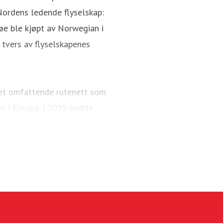
Nordens ledende flyselskap:
øe ble kjøpt av Norwegian i
tvers av flyselskapenes
 et omfattende rutenett som
er i Europa. I 2025 hadde
å 95 Boeing 737-800 og 737
g sammen med Widerøe Ground
kapet opererer hovedsaklig
ruter i tillegg til sitt eget
r passasjerer og en flåte på