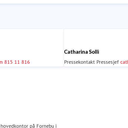
Catharina Solli
om
815 11 816
Pressekontakt
Pressesjef
cat
 hovedkontor på Fornebu i