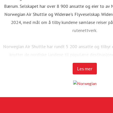
Bærum. Selskapet har over 8 900 ansatte og eier to av 
Norwegian Air Shuttle og Widerøe's Flyveselskap. Wider
2024, med mål om å tilby kundene sømløse reiser på 
rutenettverk.
Norwegian Air Shuttle har rundt 5 200 ansatte og tilbyr
knytter de nordiske landene til populære destinasjon
Norwegian over 23 millioner passasjerer og en flåte p
Les mer
MAX 8-fly.
Widerøe's Flyveselskap er Norges eldste flyselskap, o
Handling har selskapet mer enn 3 700 ansatte. Flysels
kortbaneflyplassene i Distrikts-Norge, og flyr mange anbuds
kommersielle nettverk. I 2025 hadde Widerøe 4,1 millione