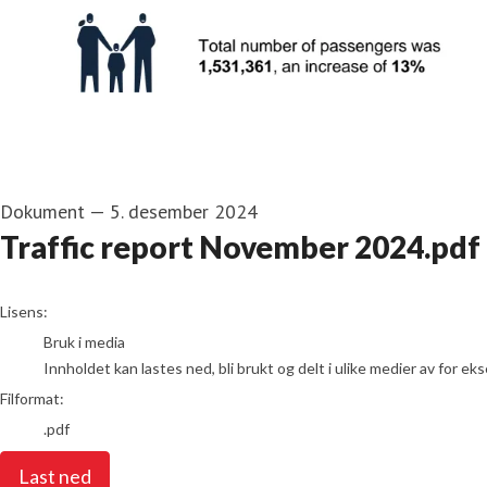
Dokument
—
5. desember 2024
Traffic report November 2024.pdf
go to media item
Lisens:
Bruk i media
Innholdet kan lastes ned, bli brukt og delt i ulike medier av for e
Filformat:
.pdf
Last ned