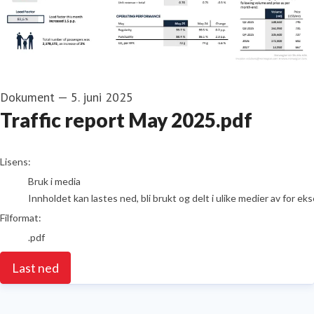
Dokument
—
5. juni 2025
Traffic report May 2025.pdf
go to media item
Lisens:
Bruk i media
Innholdet kan lastes ned, bli brukt og delt i ulike medier av for e
Filformat:
.pdf
Last ned