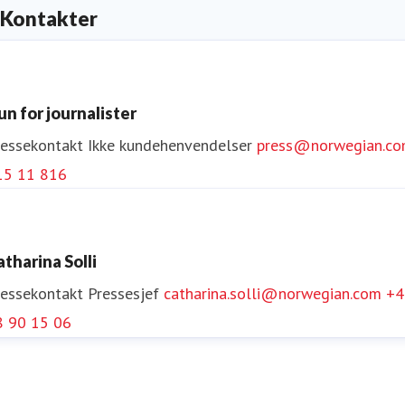
Kontakter
un for journalister
ressekontakt
Ikke kundehenvendelser
press@norwegian.c
15 11 816
atharina Solli
ressekontakt
Pressesjef
catharina.solli@norwegian.com
+4
8 90 15 06