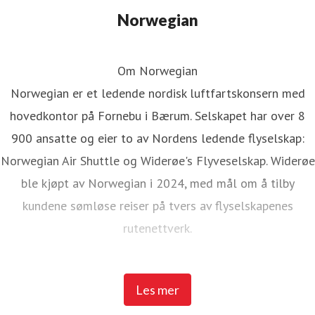
Norwegian
Om Norwegian
Norwegian er et ledende nordisk luftfartskonsern med
hovedkontor på Fornebu i Bærum. Selskapet har over 8
900 ansatte og eier to av Nordens ledende flyselskap:
Norwegian Air Shuttle og Widerøe's Flyveselskap. Widerøe
ble kjøpt av Norwegian i 2024, med mål om å tilby
kundene sømløse reiser på tvers av flyselskapenes
rutenettverk.
Norwegian Air Shuttle har rundt 5 200 ansatte og tilbyr et
Les mer
omfattende rutenett som knytter de nordiske landene til