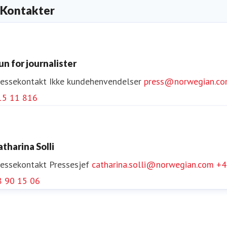
Kontakter
un for journalister
ressekontakt
Ikke kundehenvendelser
press@norwegian.c
15 11 816
atharina Solli
ressekontakt
Pressesjef
catharina.solli@norwegian.com
+4
8 90 15 06