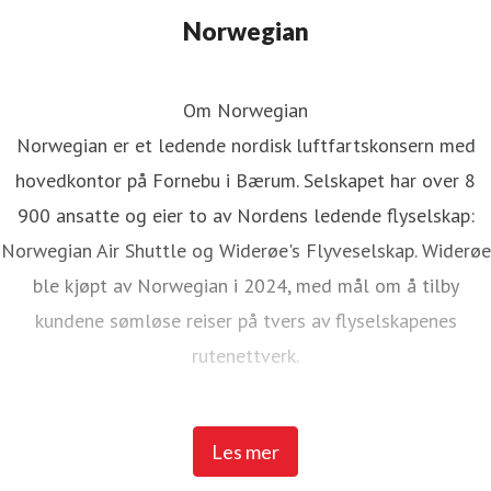
Norwegian
Om Norwegian
Norwegian er et ledende nordisk luftfartskonsern med
hovedkontor på Fornebu i Bærum. Selskapet har over 8
900 ansatte og eier to av Nordens ledende flyselskap:
Norwegian Air Shuttle og Widerøe's Flyveselskap. Widerøe
ble kjøpt av Norwegian i 2024, med mål om å tilby
kundene sømløse reiser på tvers av flyselskapenes
rutenettverk.
Norwegian Air Shuttle har rundt 5 200 ansatte og tilbyr et
Les mer
omfattende rutenett som knytter de nordiske landene til