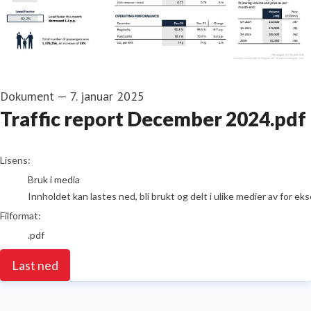
Dokument
—
7. januar 2025
Traffic report December 2024.pdf
go to media item
Lisens:
Bruk i media
Innholdet kan lastes ned, bli brukt og delt i ulike medier av for e
Filformat:
.pdf
Last ned