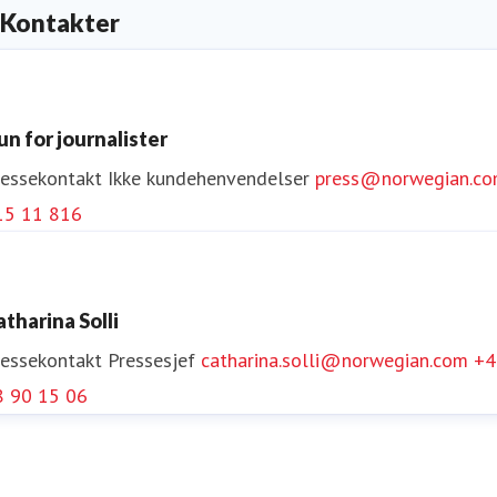
Kontakter
un for journalister
ressekontakt
Ikke kundehenvendelser
press@norwegian.c
15 11 816
atharina Solli
ressekontakt
Pressesjef
catharina.solli@norwegian.com
+4
8 90 15 06