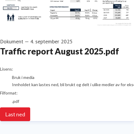
Dokument
—
4. september 2025
Traffic report August 2025.pdf
go to media item
Lisens:
Bruk i media
Innholdet kan lastes ned, bli brukt og delt i ulike medier av for e
Filformat:
.pdf
Last ned