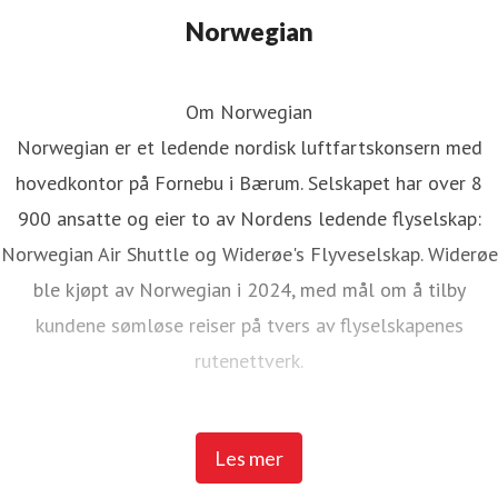
Norwegian
Om Norwegian
Norwegian er et ledende nordisk luftfartskonsern med
hovedkontor på Fornebu i Bærum. Selskapet har over 8
900 ansatte og eier to av Nordens ledende flyselskap:
Norwegian Air Shuttle og Widerøe's Flyveselskap. Widerøe
ble kjøpt av Norwegian i 2024, med mål om å tilby
kundene sømløse reiser på tvers av flyselskapenes
rutenettverk.
Norwegian Air Shuttle har rundt 5 200 ansatte og tilbyr et
Les mer
omfattende rutenett som knytter de nordiske landene til