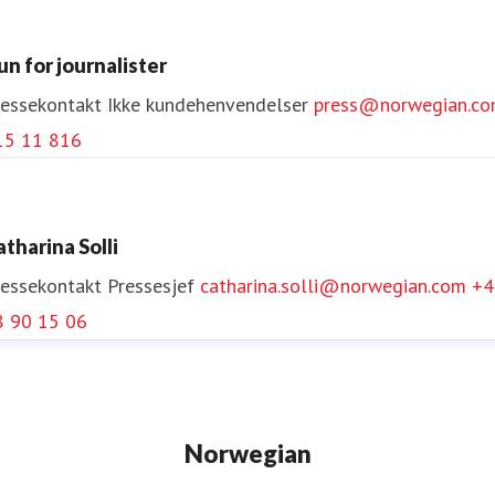
un for journalister
ressekontakt
Ikke kundehenvendelser
press@norwegian.c
15 11 816
atharina Solli
ressekontakt
Pressesjef
catharina.solli@norwegian.com
+4
8 90 15 06
Norwegian