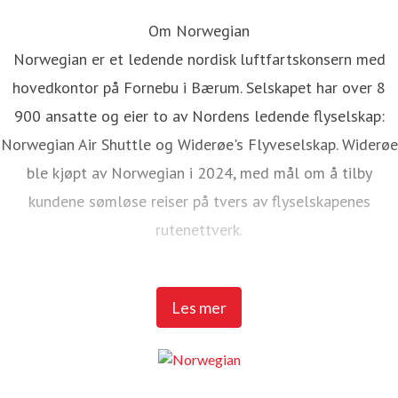
Om Norwegian
Norwegian er et ledende nordisk luftfartskonsern med
hovedkontor på Fornebu i Bærum. Selskapet har over 8
900 ansatte og eier to av Nordens ledende flyselskap:
Norwegian Air Shuttle og Widerøe's Flyveselskap. Widerøe
ble kjøpt av Norwegian i 2024, med mål om å tilby
kundene sømløse reiser på tvers av flyselskapenes
rutenettverk.
Norwegian Air Shuttle har rundt 5 200 ansatte og tilbyr et
Les mer
omfattende rutenett som knytter de nordiske landene til
populære destinasjoner i Europa. I 2025 hadde Norwegian
over 23 millioner passasjerer og en flåte på 95 Boeing