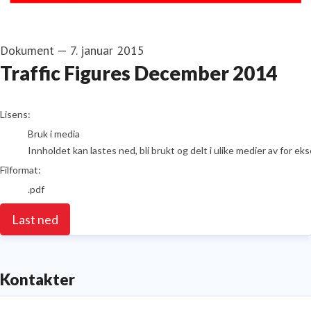
Dokument
—
7. januar 2015
Traffic Figures December 2014
go to media item
Lisens:
Bruk i media
Innholdet kan lastes ned, bli brukt og delt i ulike medier av for e
Filformat:
.pdf
Last ned
Kontakter