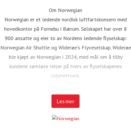
Om Norwegian
Norwegian er et ledende nordisk luftfartskonsern med
hovedkontor på Fornebu i Bærum. Selskapet har over 8
900 ansatte og eier to av Nordens ledende flyselskap:
Norwegian Air Shuttle og Widerøe's Flyveselskap. Widerøe
ble kjøpt av Norwegian i 2024, med mål om å tilby
kundene sømløse reiser på tvers av flyselskapenes
rutenettverk.
Norwegian Air Shuttle har rundt 5 200 ansatte og tilbyr et
Les mer
omfattende rutenett som knytter de nordiske landene til
populære destinasjoner i Europa. I 2025 hadde Norwegian
over 23 millioner passasjerer og en flåte på 95 Boeing