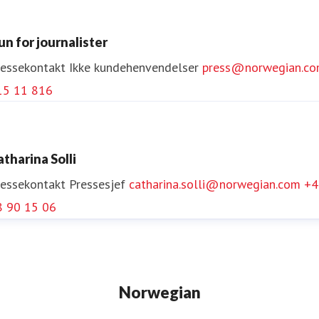
un for journalister
ressekontakt
Ikke kundehenvendelser
press@norwegian.c
15 11 816
atharina Solli
ressekontakt
Pressesjef
catharina.solli@norwegian.com
+4
8 90 15 06
Norwegian