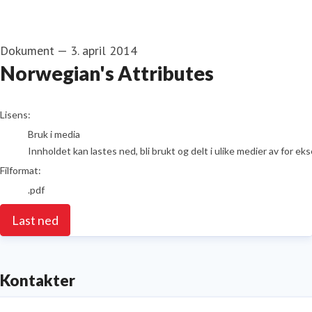
Dokument
—
3. april 2014
Norwegian's Attributes
go to media item
Lisens:
Bruk i media
Innholdet kan lastes ned, bli brukt og delt i ulike medier av for e
Filformat:
.pdf
Last ned
Kontakter