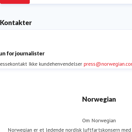
Kontakter
un for journalister
ressekontakt
Ikke kundehenvendelser
press@norwegian.c
Norwegian
Om Norwegian
Norwegian er et ledende nordisk luftfartskonsern med