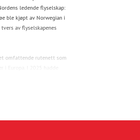
Nordens ledende flyselskap:
øe ble kjøpt av Norwegian i
tvers av flyselskapenes
 et omfattende rutenett som
er i Europa. I 2025 hadde
å 95 Boeing 737-800 og 737
g sammen med Widerøe Ground
kapet opererer hovedsaklig
ruter i tillegg til sitt eget
r passasjerer og en flåte på