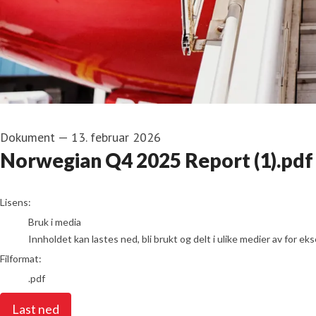
Dokument
—
13. februar 2026
Norwegian Q4 2025 Report (1).pdf
go to media item
Lisens:
Bruk i media
Innholdet kan lastes ned, bli brukt og delt i ulike medier av for e
Filformat:
.pdf
Last ned