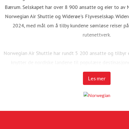
Bærum. Selskapet har over 8 900 ansatte og eier to av 
Norwegian Air Shuttle og Widerøe's Flyveselskap. Wider
2024, med mål om å tilby kundene sømløse reiser på 
rutenettverk.
Norwegian Air Shuttle har rundt 5 200 ansatte og tilbyr
knytter de nordiske landene til populære destinasjon
Norwegian over 23 millioner passasjerer og en flåte p
Les mer
MAX 8-fly.
Widerøe's Flyveselskap er Norges eldste flyselskap, o
Handling har selskapet mer enn 3 700 ansatte. Flysels
kortbaneflyplassene i Distrikts-Norge, og flyr mange anbuds
kommersielle nettverk. I 2025 hadde Widerøe 4,1 millione