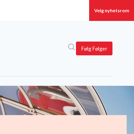
Søk i nyhetsrom
Følg
Følger