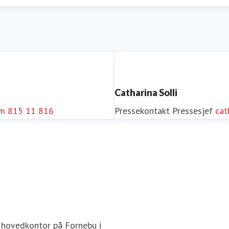
Catharina Solli
om
815 11 816
Pressekontakt
Pressesjef
cat
 hovedkontor på Fornebu i