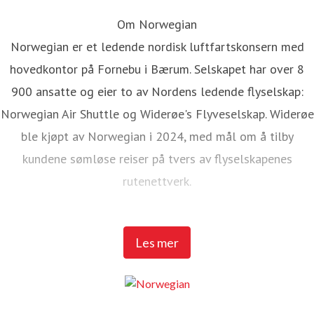
Om Norwegian
Norwegian er et ledende nordisk luftfartskonsern med
hovedkontor på Fornebu i Bærum. Selskapet har over 8
900 ansatte og eier to av Nordens ledende flyselskap:
Norwegian Air Shuttle og Widerøe's Flyveselskap. Widerøe
ble kjøpt av Norwegian i 2024, med mål om å tilby
kundene sømløse reiser på tvers av flyselskapenes
rutenettverk.
Norwegian Air Shuttle har rundt 5 200 ansatte og tilbyr et
Les mer
omfattende rutenett som knytter de nordiske landene til
populære destinasjoner i Europa. I 2025 hadde Norwegian
over 23 millioner passasjerer og en flåte på 95 Boeing