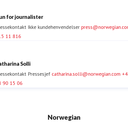
un for journalister
ressekontakt
Ikke kundehenvendelser
press@norwegian.c
15 11 816
atharina Solli
ressekontakt
Pressesjef
catharina.solli@norwegian.com
+4
8 90 15 06
Norwegian