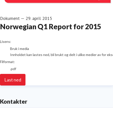
Dokument
—
29. april 2015
Norwegian Q1 Report for 2015
go to media item
Lisens:
Bruk i media
Innholdet kan lastes ned, bli brukt og delt i ulike medier av for e
Filformat:
.pdf
Last ned
Kontakter